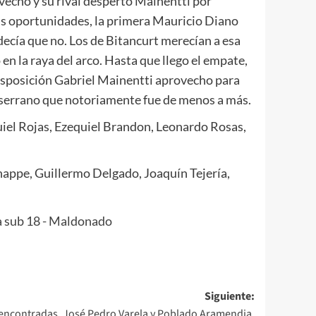
vecho y su rival despertó Mainentti por
r s oportunidades, la primera Mauricio Diano
decía que no. Los de Bitancurt merecían a esa
en la raya del arco. Hasta que llego el empate,
disposición Gabriel Mainentti aprovecho para
po serrano que notoriamente fue de menos a más.
iel Rojas, Ezequiel Brandon, Leonardo Rosas,
appe, Guillermo Delgado, Joaquín Tejería,
Siguiente:
encontradas. José Pedro Varela y Poblado Aramendia.