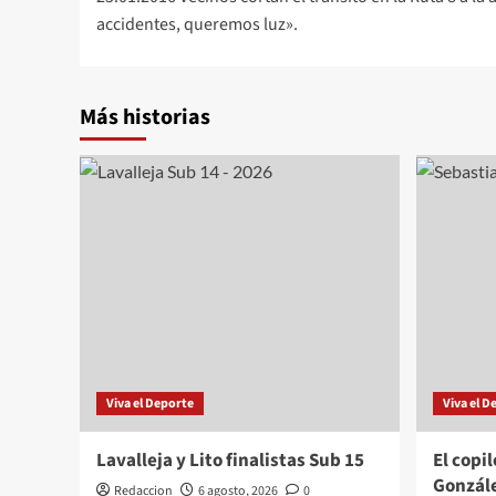
de
accidentes, queremos luz».
entradas
Más historias
Viva el Deporte
Viva el D
Lavalleja y Lito finalistas Sub 15
El copi
Gonzále
Redaccion
6 agosto, 2026
0