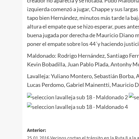
creador no aparecía y se notaba. Pudo Maldonad
izquierda comenzó a jugar, Chappe y sus larga
tapo bien Hernández, minutos más tarde la baja
altura el empate que se hizo esperar, pues ante
buena jugada por derecha de Mauricio Diano met
poner el empate sobre los 44´y haciendo justic
Maldonado: Rodrigo Hernández, Santiago Ferná
Kevin Bobadilla, Juan Pablo Plada, Antonhy Mo
Lavalleja: Yuliano Montero, Sebastián Borba, 
Lucas Perdomo, Gabriel Mainentti, Mauricio Di
Navegación
Anterior:
25.01.2016 Vecinos cortan el tránsito en la Ruta 8 a la 