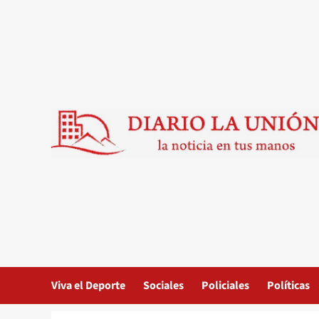
Saltar
al
contenido
Viva el Deporte
Sociales
Policiales
Políticas