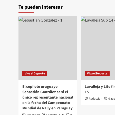
Te pueden interesar
Viva el Deporte
Viva el Deporte
El copiloto uruguayo
Lavalleja y Lito f
Sebastián González será el
15
único representante nacional
Redaccion
6 ago
en la fecha del Campeonato
Mundial de Rally en Paraguay
Redaccion
6 agosto, 2026
0