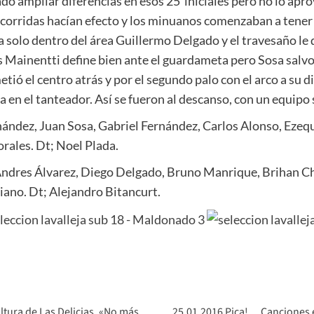
o ampliar diferencias en esos 25´iniciales pero no lo apro
s corridas hacían efecto y los minuanos comenzaban a tene
 solo dentro del área Guillermo Delgado y el travesaño le 
s Mainentti define bien ante el guardameta pero Sosa salvo 
ió el centro atrás y por el segundo palo con el arco a su 
ia en el tanteador. Así se fueron al descanso, con un equi
ndez, Juan Sosa, Gabriel Fernández, Carlos Alonso, Ezequ
rales. Dt; Noel Plada.
Andres Álvarez, Diego Delgado, Bruno Manrique, Brihan Ch
ano. Dt; Alejandro Bitancurt.
altura de Las Delicias. «No más
25.01.2016 Pica!… Canciones 