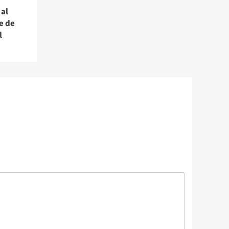
al
e de
l