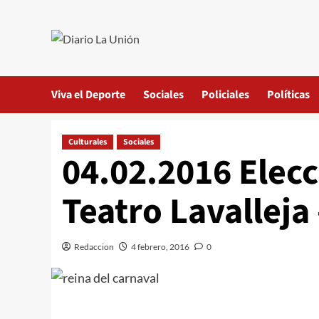
Saltar
al
contenido
Viva el Deporte
Sociales
Policiales
Políticas
Culturales
Sociales
04.02.2016 Elecc
Teatro Lavalleja
Redaccion
4 febrero, 2016
0