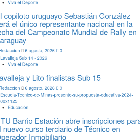
Viva el Deporte
l copiloto uruguayo Sebastián González
erá el único representante nacional en la
echa del Campeonato Mundial de Rally en
araguay
Redaccion
6 agosto, 2026
0
Viva el Deporte
avalleja y Lito finalistas Sub 15
Redaccion
6 agosto, 2026
0
Educaciòn
TU Barrio Estación abre inscripciones par
l nuevo curso terciario de Técnico en
perador Inmobiliario