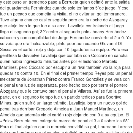
y este puso un tremendo pase a Berrueta quien definió ante la salida
del guardameta Fernández cuando solo teníamos 5´de juego. Y ese
fue un pecado que cometia la visita, el no evitar un gol tempranero.
Tuvo alguna chance casi enseguida pero era la noche de Alzogaray
que atajo todo lo que fue a su arco. Lavalleja controlando el juego
llega el segundo gol; 32´centro al segundo palo Jhoany Hernández
cabecea y con complicidad de Jorge Fernandez convierte el 2 a 0. Ya
se veía que era inalcanzable, pinto peor aun cuando Giovanni Di
Sessa ve el cartón rojo y deja con 10 jugadores su equipo. Pero esa
gentileza la devuelve Lavalleja que contaba con Cóccaro en cancha
quien había ingresado minutos antes por el lesionado Marcelo
Martínez, pero Cóccaro por escupir a un rival también vio la roja para
quedar 10 contra 10. En el final del primer tiempo Reyes pito un penal
inexistente de Jonathan Pérez contra Franco González y se veía con
el penal una luz de esperanza, pero hecho todo por tierra el portero
Alozgaray que le contuvo bien el penal a Villares. Así se fue la primera
parte, en el segundo tiempo fue un partido tedioso para Sportivo
Minas, quien sufrió un largo trámite, Lavalleja logra un nuevo gol de
penal tras derribar Gregorio Almeida a Juan Manuel Martínez, un
Almeida que además vio el cartón rojo dejando con 9 a su equipo. El
«Pelo» Berrueta con categoría marco de penal el 3 a 0 sobre los 68´.
Para el final alguien que lo merecía convirtió su gol, Laureano Larrosa
dejo dos hombres por el camino y definió ante una nula resistencia de