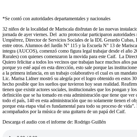
*Se contó con autoridades departamentales y nacionales
32 niños de la localidad de Mariscala disfrutan de las nuevas instala
jornada de ayer viernes. Del acto protocolar participaron autoridade
Umpiérrez, Director de Servicios Sociales de la IDL Gerardo Cubas,
entre otros. Alumnos del Jardín N° 115 y la Escuela N° 13 de Mariscala
integra (AUCOS), comenzó como figura legal trabajar desde el año 
Rurales) con quienes comenzaron la movida para este Caif. La Direct
Quiero felicitar a todos los vecinos que trabajan hace muchos años pa
porque yo esté aquí en esta dirección, esto sale porque las instituci
a la primera infancia, en un trabajo colaborativo el cual es un mand
Lic. Marisa Lidner mostró su alegría por el logro obtenido en estos 30 
hecho posible que los sueños que tuvieron hoy sean realidad. Reafirmo 
tienen que existir actores sociales, institucionales que los pongan y l
definición que se ha tomado en esta administración que tiene que ver co
todo el país, 140 en esta administración que no solamente tienen el ob
porque esta etapa vital es fundamental para todo su proceso de vida”. E
acompañados por la música de una guitarra de un papá del Caif.
Descarga el audio con el informe de: Rodrigo Guillén