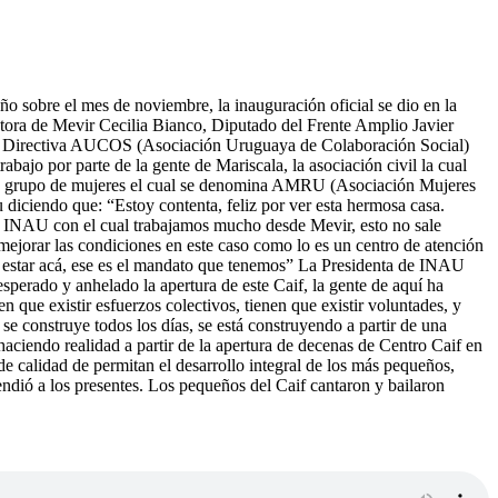
ño sobre el mes de noviembre, la inauguración oficial se dio en la
ctora de Mevir Cecilia Bianco, Diputado del Frente Amplio Javier
 la Directiva AUCOS (Asociación Uruguaya de Colaboración Social)
bajo por parte de la gente de Mariscala, la asociación civil la cual
un grupo de mujeres el cual se denomina AMRU (Asociación Mujeres
iciendo que: “Estoy contenta, feliz por ver esta hermosa casa.
 al INAU con el cual trabajamos mucho desde Mevir, esto no sale
 mejorar las condiciones en este caso como lo es un centro de atención
a estar acá, ese es el mandato que tenemos” La Presidenta de INAU
esperado y anhelado la apertura de este Caif, la gente de aquí ha
 que existir esfuerzos colectivos, tienen que existir voluntades, y
 se construye todos los días, se está construyendo a partir de una
 haciendo realidad a partir de la apertura de decenas de Centro Caif en
de calidad de permitan el desarrollo integral de los más pequeños,
rendió a los presentes. Los pequeños del Caif cantaron y bailaron