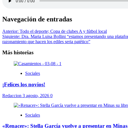
Navegación de entradas
Anterior:
Todo el deporte; Copa de clubes A y fútbol local
Siguiente:
Dra. Maria Luisa Bollini “estamos presentando una plataform
razonamiento que hacen los ediles seria patético”
Más historias
Sociales
¡Felices los novios!
Redaccion
3 agosto, 2026
0
Sociales
«Renacer»: Stella García vuelve a presentar en Minas