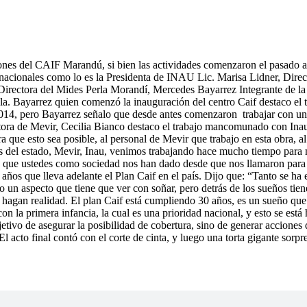
ciones del CAIF Marandú, si bien las actividades comenzaron el pasado a
s nacionales como lo es la Presidenta de INAU Lic. Marisa Lidner, Dire
 Directora del Mides Perla Morandí, Mercedes Bayarrez Integrante de
. Bayarrez quien comenzó la inauguración del centro Caif destaco el tra
2014, pero Bayarrez señalo que desde antes comenzaron trabajar con 
ora de Mevir, Cecilia Bianco destaco el trabajo mancomunado con Inau d
ra que esto sea posible, al personal de Mevir que trabajo en esta obra,
ones del estado, Mevir, Inau, venimos trabajando hace mucho tiempo para
ato que ustedes como sociedad nos han dado desde que nos llamaron par
años que lleva adelante el Plan Caif en el país. Dijo que: “Tanto se ha 
un aspecto que tiene que ver con soñar, pero detrás de los sueños tienen
os hagan realidad. El plan Caif está cumpliendo 30 años, es un sueño que
n la primera infancia, la cual es una prioridad nacional, y esto se está
jetivo de asegurar la posibilidad de cobertura, sino de generar acciones 
l acto final contó con el corte de cinta, y luego una torta gigante sorp