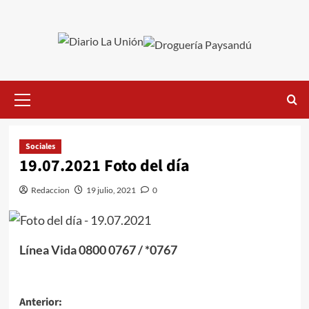
Saltar
al
contenido
Menú
primario
Sociales
19.07.2021 Foto del día
Redaccion
19 julio, 2021
0
Línea Vida 0800 0767 / *0767
Navegación
Anterior: