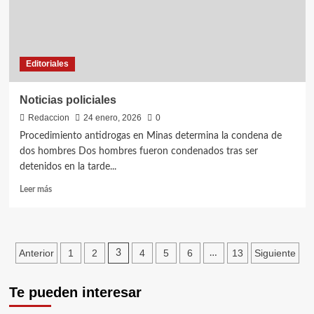
Editoriales
Noticias policiales
Redaccion
24 enero, 2026
0
Procedimiento antidrogas en Minas determina la condena de
dos hombres Dos hombres fueron condenados tras ser
detenidos en la tarde...
Leer
Leer más
más
sobre
Noticias
policiales
Paginación
Anterior
1
2
4
5
6
13
Siguiente
3
…
de
Te pueden interesar
entradas