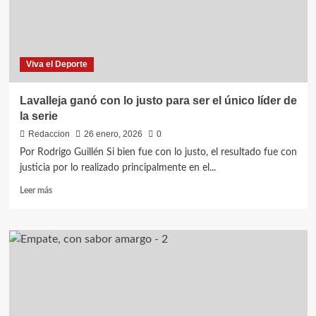
Marcelo
Martínez
Viva el Deporte
Lavalleja ganó con lo justo para ser el único líder de
la serie
Redaccion
26 enero, 2026
0
Por Rodrigo Guillén Si bien fue con lo justo, el resultado fue con
justicia por lo realizado principalmente en el...
Leer
Leer más
más
sobre
Lavalleja
ganó
con
lo
justo
para
ser