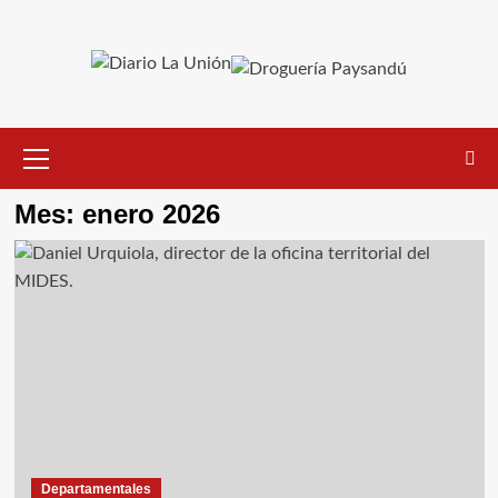
Saltar
al
contenido
Menú
primario
Mes:
enero 2026
Departamentales