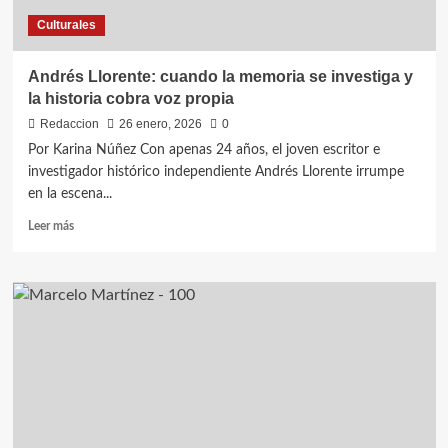
Culturales
Andrés Llorente: cuando la memoria se investiga y
la historia cobra voz propia
Redaccion
26 enero, 2026
0
Por Karina Núñez Con apenas 24 años, el joven escritor e
investigador histórico independiente Andrés Llorente irrumpe
en la escena...
Leer
Leer más
más
sobre
Andrés
Llorente:
cuando
la
memoria
se
investiga
y
la