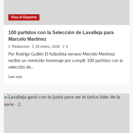
historia
cobra
voz
Viva el Deporte
propia
100 partidos con la Selección de Lavalleja para
Marcelo Martínez
Redaccion
26 enero, 2026
0
Por Rodrigo Guillén El futbolista serrano Marcelo Martínez
recibió un merecido homenaje por cumplir 100 partidos con la
selección de...
Leer
Leer más
más
sobre
100
partidos
con
la
Selección
de
Lavalleja
para