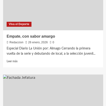
el
único
líder
de
la
Viva el Deporte
serie
Empate, con sabor amargo
Redaccion
26 enero, 2026
0
Especial Diario La Unión por: Almago Cerrando la primera
vuelta de la serie y debutando de local, a la selección juvenil...
Leer
Leer más
más
sobre
Empate,
con
sabor
amargo