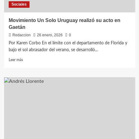
Sociales
Movimiento Un Solo Uruguay realizó su acto en
Gaetán
Redaccion
26 enero, 2026
0
Por Karen Corbo En el límite con el departamento de Florida y
bajo el sol abrasador del verano, se desarrolló...
Leer
Leer más
más
sobre
Movimiento
Un
Solo
Uruguay
realizó
su
acto
en
Gaetán