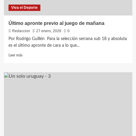
Viva el Deporte
Último apronte previo al juego de mañana
Redaccion
27 enero, 2026
0
Por Rodrigo Guillén Para la selección serrana sub 18 y absoluta
es el último apronte de cara a lo que...
Leer
Leer más
más
sobre
Último
apronte
previo
al
juego
de
mañana