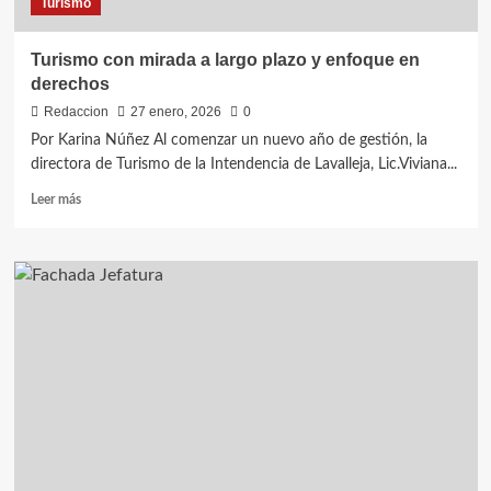
Turismo
Turismo con mirada a largo plazo y enfoque en
derechos
Redaccion
27 enero, 2026
0
Por Karina Núñez Al comenzar un nuevo año de gestión, la
directora de Turismo de la Intendencia de Lavalleja, Lic.Viviana...
Leer
Leer más
más
sobre
Turismo
con
mirada
a
largo
plazo
y
enfoque
en
derechos