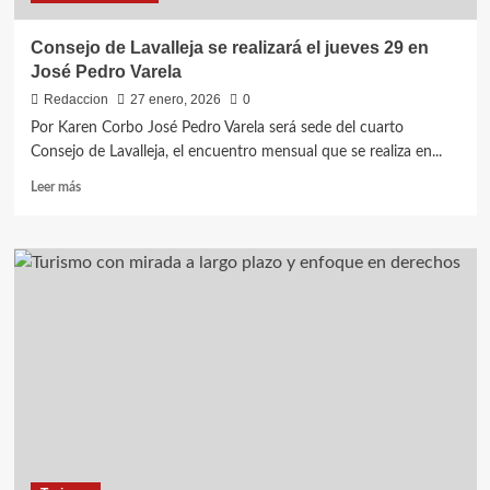
Consejo de Lavalleja se realizará el jueves 29 en
José Pedro Varela
Redaccion
27 enero, 2026
0
Por Karen Corbo José Pedro Varela será sede del cuarto
Consejo de Lavalleja, el encuentro mensual que se realiza en...
Leer
Leer más
más
sobre
Consejo
de
Lavalleja
se
realizará
el
jueves
29
en
José
Pedro
Varela