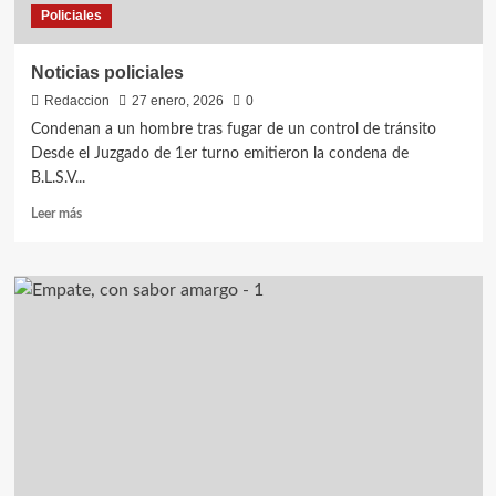
Policiales
Noticias policiales
Redaccion
27 enero, 2026
0
Condenan a un hombre tras fugar de un control de tránsito
Desde el Juzgado de 1er turno emitieron la condena de
B.L.S.V...
Leer
Leer más
más
sobre
Noticias
policiales