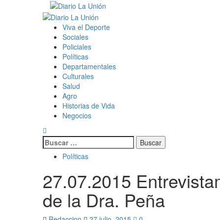
Saltar
al
Menú
contenido
primario
Viva el Deporte
Sociales
Policiales
Políticas
Departamentales
Culturales
Salud
Agro
Historias de Vida
Negocios
Buscar:
Políticas
27.07.2015 Entrevistam
de la Dra. Peña
Redaccion
27 julio, 2015
0