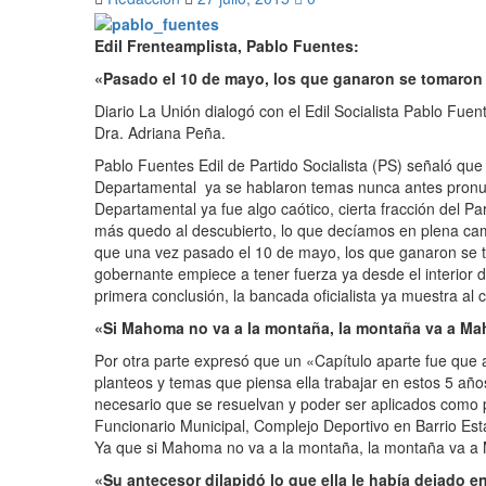
Edil Frenteamplista, Pablo Fuentes:
«Pasado el 10 de mayo, los que ganaron se tomaron va
Diario La Unión dialogó con el Edil Socialista Pablo Fue
Dra. Adriana Peña.
Pablo Fuentes Edil de Partido Socialista (PS) señaló qu
Departamental ya se hablaron temas nunca antes pronunc
Departamental ya fue algo caótico, cierta fracción del P
más quedo al descubierto, lo que decíamos en plena cam
que una vez pasado el 10 de mayo, los que ganaron se to
gobernante empiece a tener fuerza ya desde el interior de
primera conclusión, la bancada oficialista ya muestra al c
«Si Mahoma no va a la montaña, la montaña va a M
Por otra parte expresó que un «Capítulo aparte fue que a
planteos y temas que piensa ella trabajar en estos 5 añ
necesario que se resuelvan y poder ser aplicados como p
Funcionario Municipal, Complejo Deportivo en Barrio Esta
Ya que si Mahoma no va a la montaña, la montaña va 
«Su antecesor dilapidó lo que ella le había dejado en