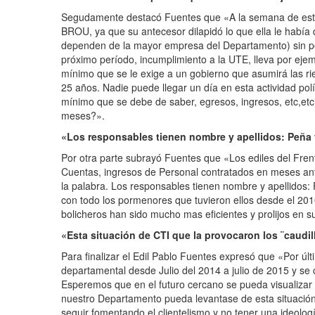
Segudamente destacó Fuentes que «A la semana de estar e
BROU, ya que su antecesor dilapidó lo que ella le había
dependen de la mayor empresa del Departamento) sin pod
próximo período, incumplimiento a la UTE, lleva por eje
mínimo que se le exige a un gobierno que asumirá las r
25 años. Nadie puede llegar un día en esta actividad polí
mínimo que se debe de saber, egresos, ingresos, etc,etc
meses?».
«Los responsables tienen nombre y apellidos: Peña y
Por otra parte subrayó Fuentes que «Los ediles del Frent
Cuentas, ingresos de Personal contratados en meses ante
la palabra. Los responsables tienen nombre y apellidos: 
con todo los pormenores que tuvieron ellos desde el 2
bolicheros han sido mucho mas eficientes y prolijos en s
«Esta situación de CTI que la provocaron los ¨caudil
Para finalizar el Edil Pablo Fuentes expresó que «Por últ
departamental desde Julio del 2014 a julio de 2015 y se 
Esperemos que en el futuro cercano se pueda visualiza
nuestro Departamento pueda levantase de esta situación 
seguir fomentando el clientelismo y no tener una ideolog