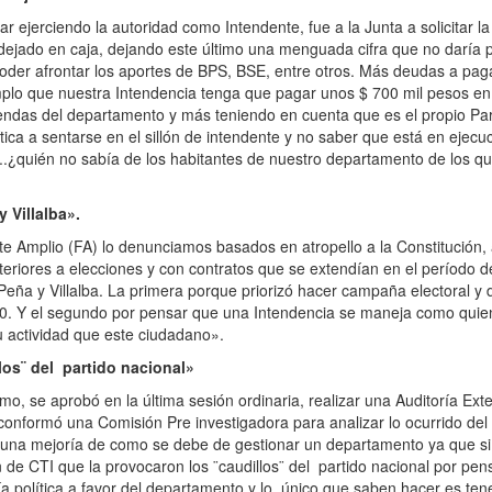
jerciendo la autoridad como Intendente, fue a la Junta a solicitar la 
 dejado en caja, dejando este último una menguada cifra que no daría p
er afrontar los aportes de BPS, BSE, entre otros. Más deudas a paga
mplo que nuestra Intendencia tenga que pagar unos $ 700 mil pesos en 
iendas del departamento y más teniendo en cuenta que es el propio Pa
tica a sentarse en el sillón de intendente y no saber que está en ejecuc
..¿quién no sabía de los habitantes de nuestro departamento de los qu
 Villalba».
e Amplio (FA) lo denunciamos basados en atropello a la Constitución, al
riores a elecciones y con contratos que se extendían en el período d
Peña y Villalba. La primera porque priorizó hacer campaña electoral y
010. Y el segundo por pensar que una Intendencia se maneja como qui
u actividad que este ciudadano».
los¨ del partido nacional»
imo, se aprobó en la última sesión ordinaria, realizar una Auditoría Ext
conformó una Comisión Pre investigadora para analizar lo ocurrido del 
r una mejoría de como se debe de gestionar un departamento ya que s
de CTI que la provocaron los ¨caudillos¨ del partido nacional por pen
ía política a favor del departamento y lo único que saben hacer es te