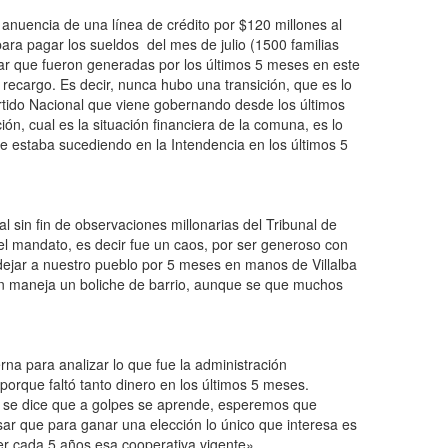
anuencia de una línea de crédito por $120 millones al
ara pagar los sueldos del mes de julio (1500 familias
r que fueron generadas por los últimos 5 meses en este
recargo. Es decir, nunca hubo una transición, que es lo
rtido Nacional que viene gobernando desde los últimos
ión, cual es la situación financiera de la comuna, es lo
e estaba sucediendo en la Intendencia en los últimos 5
 sin fin de observaciones millonarias del Tribunal de
el mandato, es decir fue un caos, por ser generoso con
 dejar a nuestro pueblo por 5 meses en manos de Villalba
en maneja un boliche de barrio, aunque se que muchos
erna para analizar lo que fue la administración
porque faltó tanto dinero en los últimos 5 meses.
i se dice que a golpes se aprende, esperemos que
sar que para ganar una elección lo único que interesa es
ner cada 5 años esa cooperativa vigente».