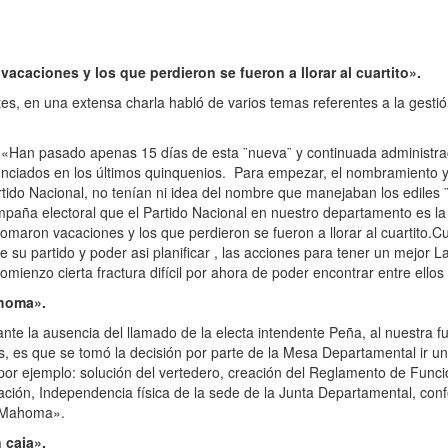
caciones y los que perdieron se fueron a llorar al cuartito».
ntes, en una extensa charla habló de varios temas referentes a la gesti
e «Han pasado apenas 15 días de esta ¨nueva¨ y continuada administra
iados en los últimos quinquenios. Para empezar, el nombramiento y p
artido Nacional, no tenían ni idea del nombre que manejaban los ediles 
paña electoral que el Partido Nacional en nuestro departamento es la 
maron vacaciones y los que perdieron se fueron a llorar al cuartito.Cu
 su partido y poder asi planificar , las acciones para tener un mejor L
omienzo cierta fractura difícil por ahora de poder encontrar entre ello
ahoma».
nte la ausencia del llamado de la electa intendente Peña, al nuestra f
os, es que se tomó la decisión por parte de la Mesa Departamental ir 
or ejemplo: solución del vertedero, creación del Reglamento de Funci
ción, Independencia física de la sede de la Junta Departamental, confo
a Mahoma».
 caja».