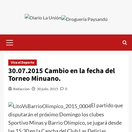
Saltar
al
contenido
Menú
primario
Viva el Deporte
30.07.2015 Cambio en la fecha del
Torneo Minuano.
Redaccion
30 julio, 2015
0
El partido que
disputarán el próximo Domingo los clubes
Sportivo Minas y Barrio Olímpico, se jugará desde
las 15:30 en la Cancha del Club Las Delicias.