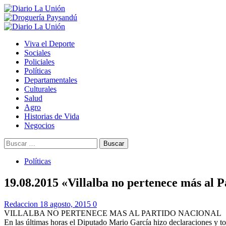
Saltar
al
contenido
Menú
primario
Viva el Deporte
Sociales
Policiales
Políticas
Departamentales
Culturales
Salud
Agro
Historias de Vida
Negocios
Buscar:
Políticas
19.08.2015 «Villalba no pertenece más al 
Redaccion
18 agosto, 2015
0
VILLALBA NO PERTENECE MAS AL PARTIDO NACIONAL
En las últimas horas el Diputado Mario García hizo declaraciones y toc