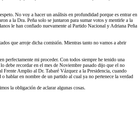
 respeto. No voy a hacer un análisis en profundidad porque es entrar en
ron a la Dra. Peña solo se juntaron para sumar votos y mentirle a la
udadanos le han confiado nuevamente al Partido Nacional y Adriana Peña
ltados que arroje dicha comisión. Mientras tanto no vamos a abrir
cen perfectamente mi proceder. Con todos siempre he tenido una
te lo debe recordar en el mes de Noviembre pasado dijo que el no
ó al Frente Amplio al Dr. Tabaré Vázquez a la Presidencia, cuando
 o hablar en nombre de un partido al cual ya no pertenece la verdad
imos la obligación de aclarar algunas cosas.