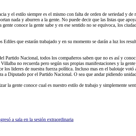
encia y el estilo siempre es el mismo con falta de orden de seriedad y de
ortan nada y aburren a la gente. No puede decir que las listas que apoya
. La gente conoce la gente sabe y en ese sentido no se equivoca, los ci
os Ediles que estarán trabajado y en su momento se darán a luz los resu
el Partido Nacional, todos los compañeros saben que no es así y cono
s. Villalba no recuerda pero según sus propias manifestaciones y la gen
r los lideres de nuestra fuerza política. Incluso mas en el balotaje vot
ura a Diputado por el Partido Nacional. O sea que andar pidiendo unidad
ar la gente conoce cual es nuestro estilo de trabajo y simplemente sent