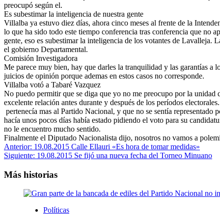
preocupó según el.
Es subestimar la inteligencia de nuestra gente
Villalba ya estuvo diez días, ahora cinco meses al frente de la Intend
lo que ha sido todo este tiempo conferencia tras conferencia que no ap
gente, eso es subestimar la inteligencia de los votantes de Lavalleja
el gobierno Departamental.
Comisión Investigadora
Me parece muy bien, hay que darles la tranquilidad y las garantías a l
juicios de opinión porque ademas en estos casos no corresponde.
Villalba votó a Tabaré Vazquez
No puedo permitir que se diga que yo no me preocupo por la unidad d
excelente relación antes durante y después de los períodos electorale
pertenecía mas al Partido Nacional, y que no se sentía representado po
hacía unos pocos días había estado pidiendo el voto para su candidat
no le encuentro mucho sentido.
Finalmente el Diputado Nacionalista dijo, nosotros no vamos a polemiz
Navegación
Anterior:
19.08.2015 Calle Ellauri «Es hora de tomar medidas»
Siguiente:
19.08.2015 Se fijó una nueva fecha del Torneo Minuano
de
entradas
Más historias
Políticas