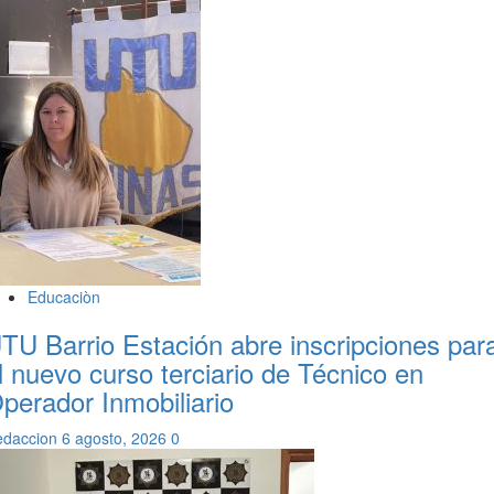
Educaciòn
TU Barrio Estación abre inscripciones par
l nuevo curso terciario de Técnico en
perador Inmobiliario
edaccion
6 agosto, 2026
0