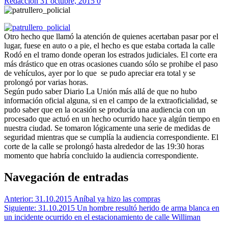
Redaccion
31 octubre, 2015
0
Otro hecho que llamó la atención de quienes acertaban pasar por el
lugar, fuese en auto o a pie, el hecho es que estaba cortada la calle
Rodó en el tramo donde operan los estrados judiciales. El corte era
más drástico que en otras ocasiones cuando sólo se prohibe el paso
de vehículos, ayer por lo que se pudo apreciar era total y se
prolongó por varias horas.
Según pudo saber Diario La Unión más allá de que no hubo
información oficial alguna, si en el campo de la extraoficialidad, se
pudo saber que en la ocasión se producía una audiencia con un
procesado que actuó en un hecho ocurrido hace ya algún tiempo en
nuestra ciudad. Se tomaron lógicamente una serie de medidas de
seguridad mientras que se cumplía la audiencia correspondiente. El
corte de la calle se prolongó hasta alrededor de las 19:30 horas
momento que habría concluido la audiencia correspondiente.
Navegación de entradas
Anterior:
31.10.2015 Aníbal ya hizo las compras
Siguiente:
31.10.2015 Un hombre resultó herido de arma blanca en
un incidente ocurrido en el estacionamiento de calle Williman