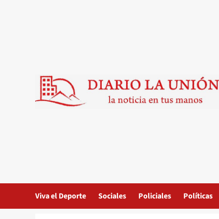
Saltar
al
contenido
Viva el Deporte
Sociales
Policiales
Políticas