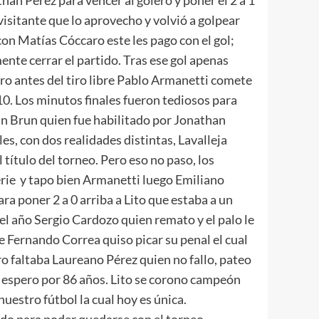
sitante que lo aprovecho y volvió a golpear
 con Matías Cóccaro este les pago con el gol;
ente cerrar el partido. Tras ese gol apenas
ero antes del tiro libre Pablo Armanetti comete
10. Los minutos finales fueron tediosos para
tán Brun quien fue habilitado por Jonathan
les, con dos realidades distintas, Lavalleja
título del torneo. Pero eso no paso, los
rie y tapo bien Armanetti luego Emiliano
ra poner 2 a 0 arriba a Lito que estaba a un
l año Sergio Cardozo quien remato y el palo le
ue Fernando Correa quiso picar su penal el cual
ro faltaba Laureano Pérez quien no fallo, pateo
e espero por 86 años. Lito se corono campeón
estro fútbol la cual hoy es única.
todo para poder quedarse con el torneo.