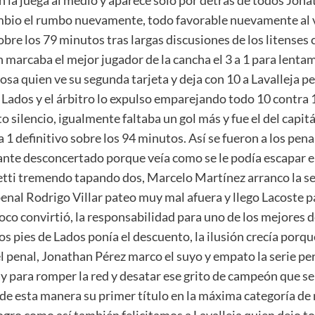
ambio el rumbo nuevamente, todo favorable nuevamente al vi
 sobre los 79 minutos tras largas discusiones de los litenses
marcaba el mejor jugador de la cancha el 3 a 1 para lentam
sa quien ve su segunda tarjeta y deja con 10 a Lavalleja p
 Lados y el árbitro lo expulso emparejando todo 10 contra 
o silencio, igualmente faltaba un gol más y fue el del capi
 a 1 definitivo sobre los 94 minutos. Así se fueron a los pena
nte desconcertado porque veía como se le podía escapar el 
etti tremendo tapando dos, Marcelo Martínez arranco la se
enal Rodrigo Villar pateo muy mal afuera y llego Lacoste pa
 convirtió, la responsabilidad para uno de los mejores de
 los pies de Lados ponía el descuento, la ilusión crecía porq
 el penal, Jonathan Pérez marco el suyo y empato la serie pe
ay para romper la red y desatar ese grito de campeón que s
esta manera su primer título en la máxima categoría de nu
 logro como así también felicitamos a Lavalleja quien dejo 