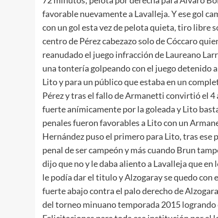
favorable nuevamente a Lavalleja. Y ese gol c
con un gol esta vez de pelota quieta, tiro libre
centro de Pérez cabezazo solo de Cóccaro quien 
reanudado el juego infracción de Laureano Larro
una tontería golpeando con el juego detenido a
Lito y para un público que estaba en un complet
Pérez y tras el fallo de Armanetti convirtió el 4
fuerte anímicamente por la goleada y Lito basta
penales fueron favorables a Lito con un Arman
Hernández puso el primero para Lito, tras ese p
penal de ser campeón y más cuando Brun tampoco
dijo que no y le daba aliento a Lavalleja que en
le podía dar el titulo y Alzogaray se quedo con
fuerte abajo contra el palo derecho de Alzogar
del torneo minuano temporada 2015 logrando de 
Felicitaciones para toda esa institución por el