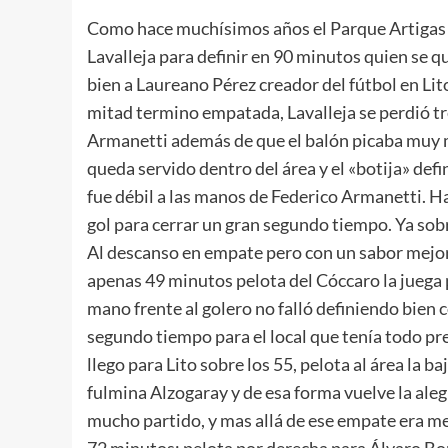
Como hace muchísimos años el Parque Artigas p
Lavalleja para definir en 90 minutos quien se q
bien a Laureano Pérez creador del fútbol en Li
mitad termino empatada, Lavalleja se perdió tr
Armanetti además de que el balón picaba muy ma
queda servido dentro del área y el «botija» de
fue débil a las manos de Federico Armanetti. Has
gol para cerrar un gran segundo tiempo. Ya sobr
Al descanso en empate pero con un sabor mejor p
apenas 49 minutos pelota del Cóccaro la juega
mano frente al golero no falló definiendo bien 
segundo tiempo para el local que tenía todo pr
llego para Lito sobre los 55, pelota al área la
fulmina Alzogaray y de esa forma vuelve la alegr
mucho partido, y mas allá de ese empate era mej
72 minutos; pelota por derecha para Álvaro Bon 