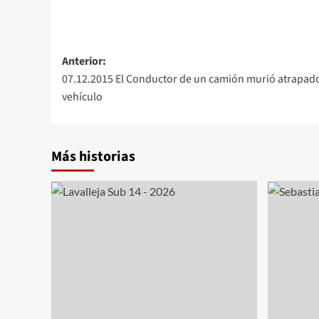
Navegación
Anterior:
07.12.2015 El Conductor de un camión murió atrapado 
de
vehículo
entradas
Más historias