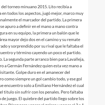
del torneo minuano 2015. Lito recibía a
eja en todos los aspectos, jugó mejor, marco muy
inalmente el marcador del partido. La primera
se apuro a definir en el mano a mano contra
ura en su equipo, la primera un balón que le
área mayor dejo dos en el camino y su remate
rado y sorprendido por su rival que le faltaba el
ncuentro y término cayendo un poco el partido.
o. La segunda parte arranco bien para Lavalleja,
baro a Germán Fernández quien esta vez mano a
visitante. Golpe duro en el amanecer del
ro como siempre un gol cambio todo, y ese gol
 que encuentro solo a Emiliano Hernández el cual
 titulo sin sufrir con los penales. Pero faltaba
de juego. El quiebre del partido llego sobre los
an Pérez para vencer al golero y poner el 2 a 1