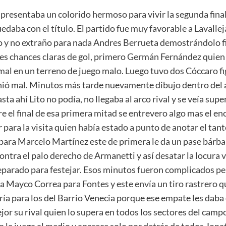
resentaba un colorido hermoso para vivir la segunda final 
uedaba con el título. El partido fue muy favorable a Lavall
to y no extraño para nada Andres Berrueta demostrándolo f
es chances claras de gol, primero Germán Fernández quien 
l en un terreno de juego malo. Luego tuvo dos Cóccaro fig
finió mal. Minutos más tarde nuevamente dibujo dentro del 
ta ahí Lito no podía, no llegaba al arco rival y se veía supe
e el final de esa primera mitad se entrevero algo mas el e
ara la visita quien había estado a punto de anotar el tant
 para Marcelo Martínez este de primera le da un pase bár
contra el palo derecho de Armanetti y así desatar la locura 
eparado para festejar. Esos minutos fueron complicados pe
 baja Mayco Correa para Fontes y este envía un tiro rastrero
ía para los del Barrio Venecia porque ese empate les daba el
or su rival quien lo supera en todos los sectores del campo 
la juega al medio y aparece solo por detrás de todos Jonath