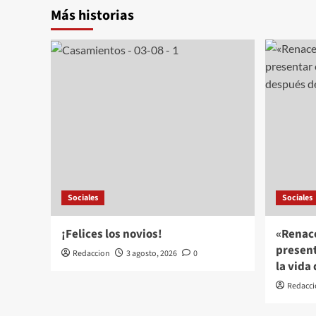
Más historias
Sociales
Sociales
¡Felices los novios!
«Renace
present
Redaccion
3 agosto, 2026
0
la vida
Redacci