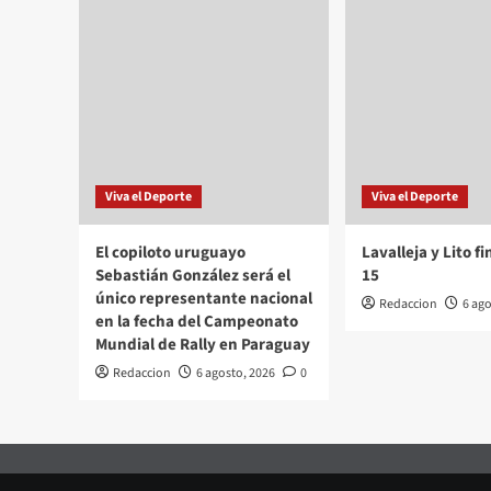
Viva el Deporte
Viva el Deporte
El copiloto uruguayo
Lavalleja y Lito f
Sebastián González será el
15
único representante nacional
Redaccion
6 ago
en la fecha del Campeonato
Mundial de Rally en Paraguay
Redaccion
6 agosto, 2026
0