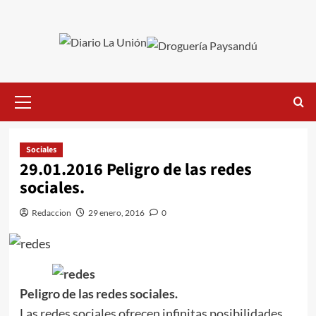
Saltar
al
contenido
Menú
primario
Sociales
29.01.2016 Peligro de las redes
sociales.
Redaccion
29 enero, 2016
0
Peligro de las redes sociales.
Las redes sociales ofrecen infinitas posibilidades,