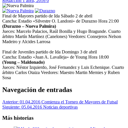
Redaccion
1 abril, 2016
0
Final de Mayores partido de Ida Sábado 2 de abril
Cancha: Estadio «Silvestre O. Landoni» de Durazno Hora 21:00
(Durazno – Nueva Palmira)
Jueces: Marcelo Palacios, Raúl Bonilla y Hugo Bragunde. Cuarto
árbitro Martín Martínez (Canelones) Veedores: Consejeros Nelson
Madeiro y Alcides Larrosa
Final de Juveniles partido de Ida Domingo 3 de abril
Cancha: Estadio «Juan A. Lavalleja» de Young Hora 18:00
(Young – Maldonado)
Jueces: Néstor Izquierdo, José Fernandez y Luis Echenique. Cuarto
árbitro Carlos Otaiza Veedores: Maestro Martin Mernies y Ruben
Sosa
Navegación de entradas
Anterior:
01.04.2016 Comienza el Torneo de Mayores de Futsal
Siguiente:
05.04.2016 Noticias deportivas
Más historias