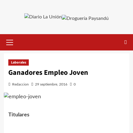
Saltar
al
contenido
Menú
primario
Laborales
Ganadores Empleo Joven
Redaccion
29 septiembre, 2016
0
Titulares