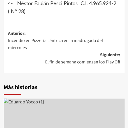
4- Néstor Fabián Pesci Pintos C.I. 4.965.924-2
( Nº 28)
Navegación
Anterior:
Incendio en Pizzería céntrica en la madrugada del
de
miércoles
Siguiente:
entradas
El fin de semana comienzan los Play Off
Más historias