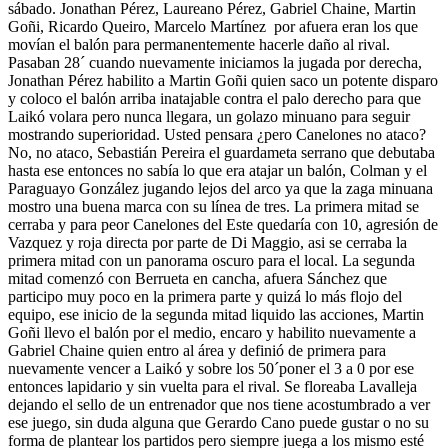
sábado. Jonathan Pérez, Laureano Pérez, Gabriel Chaine, Martin
Goñi, Ricardo Queiro, Marcelo Martínez por afuera eran los que
movían el balón para permanentemente hacerle daño al rival.
Pasaban 28´ cuando nuevamente iniciamos la jugada por derecha,
Jonathan Pérez habilito a Martin Goñi quien saco un potente disparo
y coloco el balón arriba inatajable contra el palo derecho para que
Laikó volara pero nunca llegara, un golazo minuano para seguir
mostrando superioridad. Usted pensara ¿pero Canelones no ataco?
No, no ataco, Sebastián Pereira el guardameta serrano que debutaba
hasta ese entonces no sabía lo que era atajar un balón, Colman y el
Paraguayo González jugando lejos del arco ya que la zaga minuana
mostro una buena marca con su línea de tres. La primera mitad se
cerraba y para peor Canelones del Este quedaría con 10, agresión de
Vazquez y roja directa por parte de Di Maggio, asi se cerraba la
primera mitad con un panorama oscuro para el local. La segunda
mitad comenzó con Berrueta en cancha, afuera Sánchez que
participo muy poco en la primera parte y quizá lo más flojo del
equipo, ese inicio de la segunda mitad liquido las acciones, Martin
Goñi llevo el balón por el medio, encaro y habilito nuevamente a
Gabriel Chaine quien entro al área y definió de primera para
nuevamente vencer a Laikó y sobre los 50´poner el 3 a 0 por ese
entonces lapidario y sin vuelta para el rival. Se floreaba Lavalleja
dejando el sello de un entrenador que nos tiene acostumbrado a ver
ese juego, sin duda alguna que Gerardo Cano puede gustar o no su
forma de plantear los partidos pero siempre juega a los mismo esté