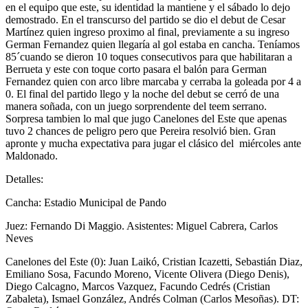
en el equipo que este, su identidad la mantiene y el sábado lo dejo
demostrado. En el transcurso del partido se dio el debut de Cesar
Martínez quien ingreso proximo al final, previamente a su ingreso
German Fernandez quien llegaría al gol estaba en cancha. Teníamos
85´cuando se dieron 10 toques consecutivos para que habilitaran a
Berrueta y este con toque corto pasara el balón para German
Fernandez quien con arco libre marcaba y cerraba la goleada por 4 a
0. El final del partido llego y la noche del debut se cerró de una
manera soñada, con un juego sorprendente del teem serrano.
Sorpresa tambien lo mal que jugo Canelones del Este que apenas
tuvo 2 chances de peligro pero que Pereira resolvió bien. Gran
apronte y mucha expectativa para jugar el clásico del miércoles ante
Maldonado.
Detalles:
Cancha: Estadio Municipal de Pando
Juez: Fernando Di Maggio. Asistentes: Miguel Cabrera, Carlos
Neves
Canelones del Este (0): Juan Laikó, Cristian Icazetti, Sebastián Diaz,
Emiliano Sosa, Facundo Moreno, Vicente Olivera (Diego Denis),
Diego Calcagno, Marcos Vazquez, Facundo Cedrés (Cristian
Zabaleta), Ismael González, Andrés Colman (Carlos Mesoñas). DT: