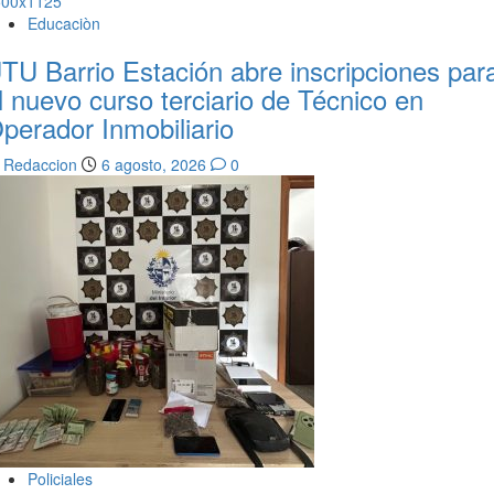
Educaciòn
TU Barrio Estación abre inscripciones par
l nuevo curso terciario de Técnico en
perador Inmobiliario
Redaccion
6 agosto, 2026
0
Policiales