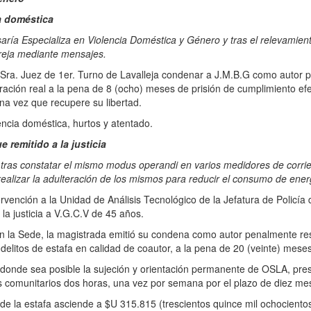
ia doméstica
aría Especializa en Violencia Doméstica y Género y tras el relevamiento
reja mediante mensajes.
 Sra. Juez de 1er. Turno de Lavalleja condenar a J.M.B.G como autor 
ción real a la pena de 8 (ocho) meses de prisión de cumplimiento efec
una vez que recupere su libertad.
encia doméstica, hurtos y atentado.
 remitido a la justicia
o tras constatar el mismo modus operandi en varios medidores de corri
realizar la adulteración de los mismos para reducir el consumo de energ
ión a la Unidad de Análisis Tecnológico de la Jefatura de Policía de 
la justicia a V.G.C.V de 45 años.
Sede, la magistrada emitió su condena como autor penalmente respo
 delitos de estafa en calidad de coautor, a la pena de 20 (veinte) mese
sea posible la sujeción y orientación permanente de OSLA, present
jos comunitarios dos horas, una vez por semana por el plazo de diez me
 estafa asciende a $U 315.815 (trescientos quince mil ochocientos