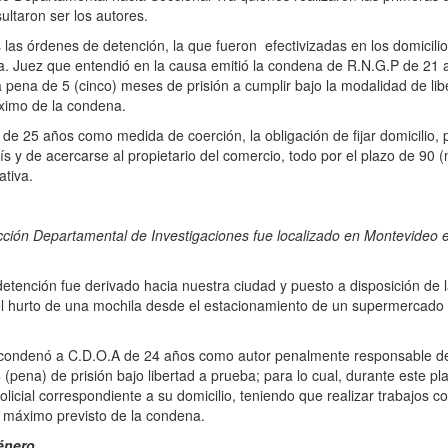
ultaron ser los autores.
as órdenes de detención, la que fueron efectivizadas en los domicilio
a. Juez que entendió en la causa emitió la condena de R.N.G.P de 21
 pena de 5 (cinco) meses de prisión a cumplir bajo la modalidad de lib
ximo de la condena.
años como medida de coerción, la obligación de fijar domicilio, pre
aís y de acercarse al propietario del comercio, todo por el plazo de 90 
ativa.
rección Departamental de Investigaciones fue localizado en Montevideo 
ón fue derivado hacia nuestra ciudad y puesto a disposición de la 
n el hurto de una mochila desde el estacionamiento de un supermercado
enó a C.D.O.A de 24 años como autor penalmente responsable de do
(pena) de prisión bajo libertad a prueba; para lo cual, durante este pl
icial correspondiente a su domicilio, teniendo que realizar trabajos c
 máximo previsto de la condena.
énero