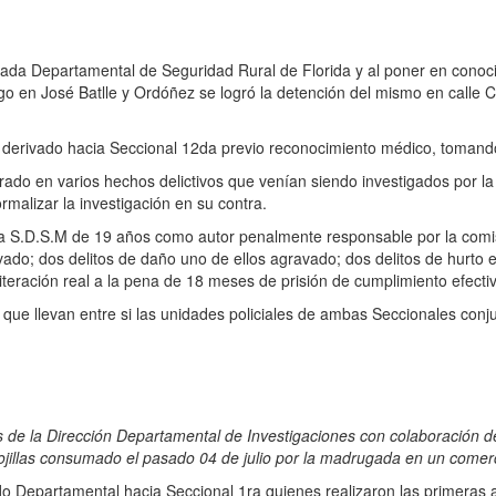
igada Departamental de Seguridad Rural de Florida y al poner en cono
o en José Batlle y Ordóñez se logró la detención del mismo en calle Col
fue derivado hacia Seccional 12da previo reconocimiento médico, tomand
crado en varios hechos delictivos que venían siendo investigados por la
rmalizar la investigación en su contra.
 a S.D.S.M de 19 años como autor penalmente responsable por la comis
ravado; dos delitos de daño uno de ellos agravado; dos delitos de hurto
iteración real a la pena de 18 meses de prisión de cumplimiento efecti
ón que llevan entre si las unidades policiales de ambas Seccionales co
 Dirección Departamental de Investigaciones con colaboración de efe
5 hojillas consumado el pasado 04 de julio por la madrugada en un come
 Departamental hacia Seccional 1ra quienes realizaron las primeras act