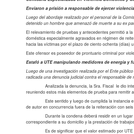
Enviaron a prisión a responsable de ejercer violenc
Luego del abordaje realizado por el personal de la Comis
detenido un hombre que amenazó de muerte a su ex pa
El relevamiento de pruebas y antecedentes permitió a la
doméstica especialmente agravados en régimen de reitera
hacia las víctimas por el plazo de ciento ochenta (días) 
Este ofensor es poseedor de prontuario criminal por viol
Estafó a UTE manipulando medidores de energía y fue
Luego de una investigación realizada por el Ente públic
radicada una denuncia judicial contra el responsable de 
Analizada la denuncia, la Sra. Fiscal le dio intervenc
reuniendo estos más elementos de prueba para remitir a 
Este sentido y luego de cumplida la instancia en la 
de autor en concurrencia fuera de la reiteración con seis
Durante la condena deberá residir en un lugar donde 
correspondiente a su domicilio y la prestación de traba
Es de significar que el valor estimado por UTE de la