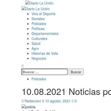
Saltar
al
Menú
contenido
primario
Viva el Deporte
Sociales
Policiales
Políticas
Departamentales
Culturales
Salud
Agro
Historias de Vida
Negocios
Buscar:
Policiales
10.08.2021 Noticias po
Redaccion
10 agosto, 2021
0