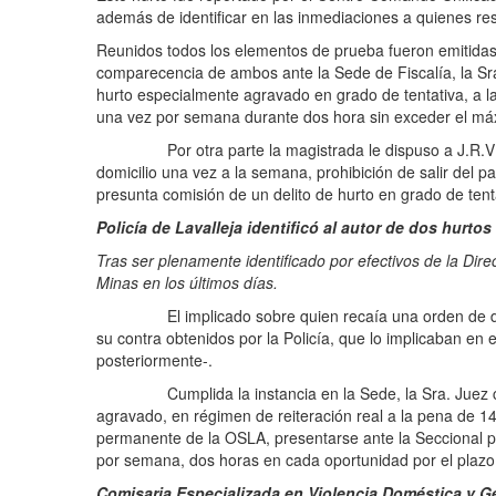
además de identificar en las inmediaciones a quienes res
Reunidos todos los elementos de prueba fueron emitidas l
comparecencia de ambos ante la Sede de Fiscalía, la Sr
hurto especialmente agravado en grado de tentativa, a la
una vez por semana durante dos hora sin exceder el má
Por otra parte la magistrada le dispuso a J.R.V de 25 
domicilio una vez a la semana, prohibición de salir del p
presunta comisión de un delito de hurto en grado de tent
Policía de Lavalleja identificó al autor de dos hurtos
Tras ser plenamente identificado por efectivos de la Di
Minas en los últimos días.
El implicado sobre quien recaía una orden de detenci
su contra obtenidos por la Policía, que lo implicaban e
posteriormente-.
Cumplida la instancia en la Sede, la Sra. Juez cond
agravado, en régimen de reiteración real a la pena de 14 
permanente de la OSLA, presentarse ante la Seccional pol
por semana, dos horas en cada oportunidad por el plazo
Comisaria Especializada en Violencia Doméstica y G