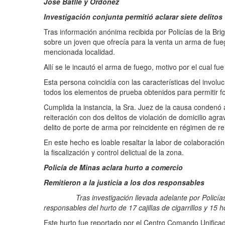
José Batlle y Ordóñez
Investigación conjunta permitió aclarar siete delitos
Tras información anónima recibida por Policías de la Br
sobre un joven que ofrecía para la venta un arma de fueg
mencionada localidad.
Allí se le incautó el arma de fuego, motivo por el cual 
Esta persona coincidía con las características del involu
todos los elementos de prueba obtenidos para permitir fo
Cumplida la instancia, la Sra. Juez de la causa condenó
reiteración con dos delitos de violación de domicilio ag
delito de porte de arma por reincidente en régimen de re
En este hecho es loable resaltar la labor de colaboraci
la fiscalización y control delictual de la zona.
Policía de Minas aclara hurto a comercio
Remitieron a la justicia a los dos responsables
Tras investigación llevada adelante por Policías de la
responsables del hurto de 17 cajillas de cigarrillos y 1
Este hurto fue reportado por el Centro Comando Unificado