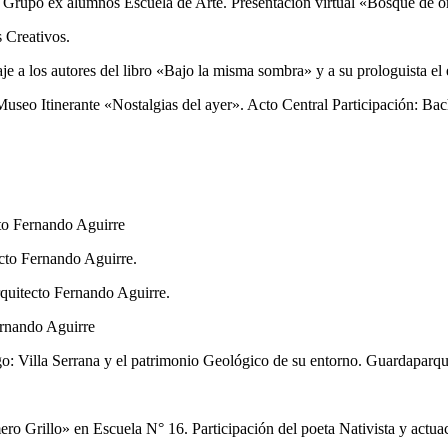
: Grupo ex alumnos Escuela de Arte. Presentación virtual «Bosque de 
 Creativos.
a los autores del libro «Bajo la misma sombra» y a su prologuista el e
Museo Itinerante «Nostalgias del ayer». Acto Central Participación: B
cto Fernando Aguirre
cto Fernando Aguirre.
rquitecto Fernando Aguirre.
ernando Aguirre
: Villa Serrana y el patrimonio Geológico de su entorno. Guardaparq
 Grillo» en Escuela N° 16. Participación del poeta Nativista y actuac