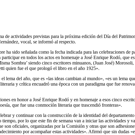
de actividades previstas para la próxima edición del Día del Patrimon
Hernández, vocal, se informó al respecto.
bre ha sido señalada como la fecha indicada para las celebraciones de p
 participar en todos los actos en homenaje a José Enrique Rodó, que es
isma Sombra’ siendo cinco escritores minuanos, (Juan José) Morosoli, (
i quien fue el que prologó el libro en el año 1925».
 el lema del año, que es «las ideas cambian al mundo», «es un lema que e
d literaria y crítica encuadró una época con un paradigma que fue reno
braciones en honor a José Enrique Rodó y en homenaje a esos cinco escrit
poesía, que fue una conmoción literaria que trascendió fronteras».
ebrar y continuar con la construcción de la identidad del departamento
mo tiempo, por lo que este fin de semana van a iniciar las actividades 
 son oficiales, organizadas por la Comisión y otras que son adhesiones
adecimiento por acompañar estas actividades». Afirmó que sin dudas «e