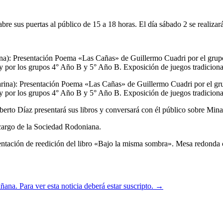
e sus puertas al público de 15 a 18 horas. El día sábado 2 se realizará 
ina): Presentación Poema «Las Cañas» de Guillermo Cuadri por el grupo
y por los grupos 4° Año B y 5° Año B. Exposición de juegos tradicional
rina): Presentación Poema «Las Cañas» de Guillermo Cuadri por el gru
y por los grupos 4° Año B y 5° Año B. Exposición de juegos tradicional
rto Díaz presentará sus libros y conversará con él público sobre Minas
cargo de la Sociedad Rodoniana.
ntación de reedición del libro «Bajo la misma sombra». Mesa redonda co
na. Para ver esta noticia deberá estar suscripto. →