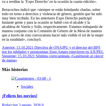
va a reeditar la ‘Expo Derecho’ en la ocasión la cuarta edición».
Beracochea indicó que «siempre se están brindando charlas, sobre
todo en torno a derechos y violencia de género, gestión que ha sido
muy bien recibida. En las anteriores Expo Derecho participó
bastante gente y para la ocasión se habló con el alcalde y la
alcaldesa de Varela y Solís, respectivamente. Estamos trabajando de
manera conjunta con la Comisión de Género de la Mesa de manera
que a través de esta convocatoria hacer más visible el rol de la mujer
en la ruralidad», concluyó.
Navegación
Anterior:
13.10.2021 Directiva de ONAJPU y el director del BPS
por los jubilados y pensionistas Sixto Amaro estuvieron en AJUPEL
de
Siguiente:
15.10.2021 Séptima correcaminata «Ganémosle al cáncer
entradas
de mama»
Más historias
Sociales
¡Felices los novios!
Redaccion
3 agosto, 2026
0