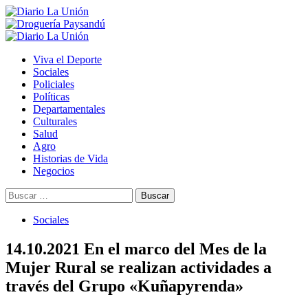
Saltar
al
contenido
Menú
primario
Viva el Deporte
Sociales
Policiales
Políticas
Departamentales
Culturales
Salud
Agro
Historias de Vida
Negocios
Buscar:
Sociales
14.10.2021 En el marco del Mes de la
Mujer Rural se realizan actividades a
través del Grupo «Kuñapyrenda»