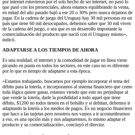
por internet estuvieron por el solo hecho de ser internet, no pasó lo
que pasó con los presenciales, ahora estamos equilibrando la venta,
en mitad del año pasado bajó a ese 20 o 30% pero nunca dejamos de
jugar. En la cadena de juego del Uruguay hay 30 mil personas en un
país que tiene 60 mil desocupados, debemos saber que 30 mil viven
de la cadena del juego, o sea que es un desarrollo importante la
comercialización del producto que nació con el Uruguay mismo»,
indicó.
ADAPTARSE A LOS TIEMPOS DE AHORA
Es una realidad, el internet y la comodidad de jugar en línea viene
picando en punta en todos los sectores, en este caso no es diferente
por lo que es tiempo de adaptarse a esta época.
«Estamos trabajando, buscamos por ejemplo incorporar el tema del
débito para la lotería, e incorporamos al sistema financiero que como
toda lógica quiere ganar, estamos viendo que esto no perjudique al
que vende la lotería, darle la posibilidad a todo aquel que tiene
débito, $1200 no todos tienen en el bolsillo y si debitan, debemos ir
adaptando la lotería a los medios de pagos. Es un negocio financiero
que hace a las tarjetas pero nosotros nos vamos a ir acostumbrarnos
a eso, es una opción más y nos adaptaremos, lo mismo adaptar el
producto y su comercialización», concluyó el director.