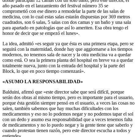
donde participan 12 camas con un solo baño, pero este director, el
año pasado en el lanzamiento del festival número 35 se
comprometió con ese dinero a remodelar la parte de las salas de
medicina, con lo cual estas salas estarán dispuestas por 369 metros
cuadrados, son 6 salas, 5 salas con dos camas y un baño y una sala
para apartado en patologías que así lo ameriten. Esa obra tengo el
honor de decir que se empezó el lunes».
La idea, admitió «es seguir ya que ésta es una primera etapa, pero se
seguirá con la maternidad, donde hay que aggiornarse a los tiempos
modernos, no tenemos sala de nacer y la otra medicina va a quedar
como está. O sea la primera planta del hospital en breve va a quedar
totalmente nueva, junto con la entrada del hospital y la parte del
Block, lo que en poco tiempo comenzará».
«ASUMO LA RESPONSABILIDAD»
Balduini, afirmó que «este director sabe que será difícil, porque
serán dos obras al mismo tiempo, pero es importante para el usuario,
porque ésta gestión siempre pensó en el usuario, a veces las cosas no
salen, también sabemos que hay muchas dificultades con los
medicamentos y eso no lo podemos negar y no podemos tapar el sol
con un dedo y asumo esa responsabilidad que a veces tenemos falta
de medicamentos y no lo puedo negar y la gente tiene que saberlo y
cuando protestan tienen razón, pero este director escucha a todos y
entiende».