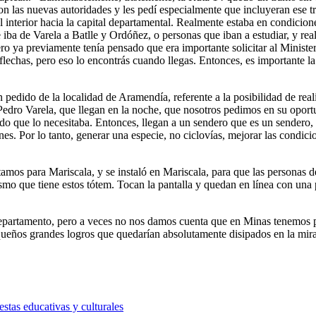
on las nuevas autoridades y les pedí especialmente que incluyeran ese 
l interior hacia la capital departamental. Realmente estaba en condiciones
e iba de Varela a Batlle y Ordóñez, o personas que iban a estudiar, y re
o ya previamente tenía pensado que era importante solicitar al Ministe
 flechas, pero eso lo encontrás cuando llegas. Entonces, es importante l
un pedido de la localidad de Aramendía, referente a la posibilidad de r
ro Varela, que llegan en la noche, que nosotros pedimos en su oportuni
o que lo necesitaba. Entonces, llegan a un sendero que es un sendero, 
es. Por lo tanto, generar una especie, no ciclovías, mejorar las condicio
mos para Mariscala, y se instaló en Mariscala, para que las personas de
smo que tiene estos tótem. Tocan la pantalla y quedan en línea con una 
partamento, pero a veces no nos damos cuenta que en Minas tenemos por
eños grandes logros que quedarían absolutamente disipados en la mirad
tas educativas y culturales