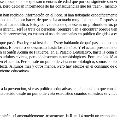
, se abocaran a los que son menores de edad que por consiguiente son vu
an, pero decidan informados de las consecuencias que les traen», mencio
an recibido información en el liceo, si han trabajado específicamente 
enemos mucho por hacer, de que se ha actuado muy tibiamente. Después 
cio al narcotráfico. Estoy convencida de que ese es un profundo error, p
ía infantil, será la trata de personas. Siempre van a encontrar porque t
s de prevención, en cuanto al uso de campañas en público dirigidas a e
ate que pasó. Esa ley está instalada. Estoy hablando de qué pasa con l
 El cerebro se desarrolla hasta los 25 años. Y el actual presidente de 
 el Salón Acuña de Figueroa, en el Palacio Legislativo, hasta la cena 
 adultos cívicos, pero adolescentes neurobiológicos. Porque a los 18 
en el acierto. Pero desde un punto de vista neurobiológico, somos adole
 afecta. Algunos más y otros menos. Pero hay efectos en el consumo de 
imiento educativo».
 la prevención, si esas políticas educativas, en el entendido que consi
tablecido desde un punto de vista estadístico cuántos siniestros se vin
 Zapicán. «Lamentablemente, tristemente, la Ruta 14 quedó un tramo sin