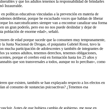
lnerables y que los adultos tenemos la responsabilidad de brindarles
nó Inzaurralde.
en políticas educativas vinculadas a la prevención en materia de
podemos deliberar, porque he escuchado voces que hablan de liberar
orque los narcotraficantes siempre van a encontrar canalizar una forma
ienen un gran poderío, pero eso no nos puede deslindar y dejar de
sta población de enorme edad», señaló.
os menores de edad porque sucede que la consumen muy tempranamente,
la Junta Nacional de Drogas, el psiquiatra Gabriel Rossi, tuvo la
con mucha participación de adolescentes y también de integrantes de
años ya somos adultos, tenemos derechos, tenemos obligaciones,
scentes, porque el cerebro está en formación hasta los 25 años y
cannabis que son transversales a todos, aunque no lo perciban», como
deren que existen, también se han explayado respecto a los efectos en
culan al consumo de sustancias psicoactivas? ¿Tenemos esa
 concluir. Antes de que hubiera cambio de gobierno, me puse en