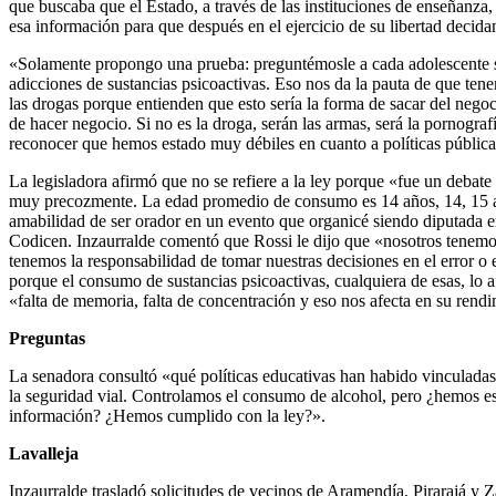
que buscaba que el Estado, a través de las instituciones de enseñanza
esa información para que después en el ejercicio de su libertad decid
«Solamente propongo una prueba: preguntémosle a cada adolescente si h
adicciones de sustancias psicoactivas. Eso nos da la pauta de que t
las drogas porque entienden que esto sería la forma de sacar del nego
de hacer negocio. Si no es la droga, serán las armas, será la pornograf
reconocer que hemos estado muy débiles en cuanto a políticas pública
La legisladora afirmó que no se refiere a la ley porque «fue un deb
muy precozmente. La edad promedio de consumo es 14 años, 14, 15 años.
amabilidad de ser orador en un evento que organicé siendo diputada en
Codicen. Inzaurralde comentó que Rossi le dijo que «nosotros tenemos
tenemos la responsabilidad de tomar nuestras decisiones en el error o 
porque el consumo de sustancias psicoactivas, cualquiera de esas, lo
«falta de memoria, falta de concentración y eso nos afecta en su rend
Preguntas
La senadora consultó «qué políticas educativas han habido vinculadas a
la seguridad vial. Controlamos el consumo de alcohol, pero ¿hemos es
información? ¿Hemos cumplido con la ley?».
Lavalleja
Inzaurralde trasladó solicitudes de vecinos de Aramendía, Pirarajá y