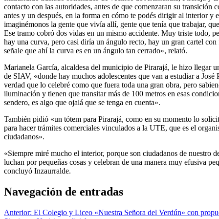
contacto con las autoridades, antes de que comenzaran su transición c
antes y un después, en la forma en cómo te podés dirigir al interior y e
imaginémonos la gente que vivía allí, gente que tenía que trabajar, qu
Ese tramo cobró dos vidas en un mismo accidente. Muy triste todo, per
hay una curva, pero casi diría un ángulo recto, hay un gran cartel con
señale que ahí la curva es en un ángulo tan cerrado», relató.
Marianela García, alcaldesa del municipio de Pirarajá, le hizo llegar 
de SIAV, «donde hay muchos adolescentes que van a estudiar a José Ped
verdad que lo celebré como que fuera toda una gran obra, pero sabiend
iluminación y tienen que transitar más de 100 metros en esas condicion
sendero, es algo que ojalá que se tenga en cuenta».
También pidió «un tótem para Pirarajá, como en su momento lo solicita
para hacer trámites comerciales vinculados a la UTE, que es el organi
ciudadanos».
«Siempre miré mucho el interior, porque son ciudadanos de nuestro de
luchan por pequeñas cosas y celebran de una manera muy efusiva pequ
concluyó Inzaurralde.
Navegación de entradas
Anterior:
El Colegio y Liceo «Nuestra Señora del Verdún» con propues