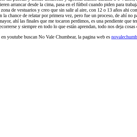
ren arrancar desde la cima, pasa en el fútbol cuando piden para trabaja
ona de vestuarios y creo que sin salir al aire, con 12 o 13 años ahi
la chance de relatar por primera vez, pero fue un proceso, de ahí no par
a mayor, ahí las finales que me tocaron perdimos, es una pendiente que t
recorrerse y siempre en todo lo que están aprendan, todo nos deja cosa
ing en youtube buscan No Vale Chumbear, la pagina web es
novalechumb