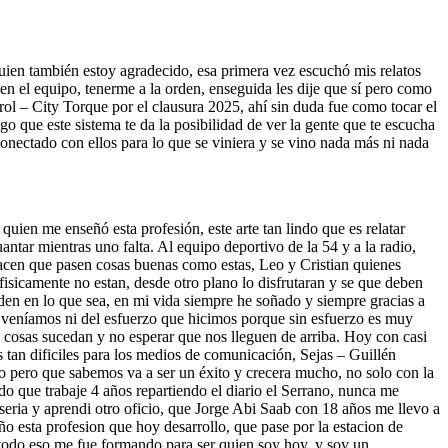
uien también estoy agradecido, esa primera vez escuchó mis relatos
n el equipo, tenerme a la orden, enseguida les dije que sí pero como
ol – City Torque por el clausura 2025, ahí sin duda fue como tocar el
o que este sistema te da la posibilidad de ver la gente que te escucha
onectado con ellos para lo que se viniera y se vino nada más ni nada
 quien me enseñó esta profesión, este arte tan lindo que es relatar
antar mientras uno falta. Al equipo deportivo de la 54 y a la radio,
cen que pasen cosas buenas como estas, Leo y Cristian quienes
icamente no estan, desde otro plano lo disfrutaran y se que deben
den en lo que sea, en mi vida siempre he soñado y siempre gracias a
 veníamos ni del esfuerzo que hicimos porque sin esfuerzo es muy
s cosas sucedan y no esperar que nos lleguen de arriba. Hoy con casi
 tan dificiles para los medios de comunicación, Sejas – Guillén
 pero que sabemos va a ser un éxito y crecera mucho, no solo con la
o que trabaje 4 años repartiendo el diario el Serrano, nunca me
seria y aprendi otro oficio, que Jorge Abi Saab con 18 años me llevo a
o esta profesion que hoy desarrollo, que pase por la estacion de
 todo eso me fue formando para ser quien soy hoy, y soy un