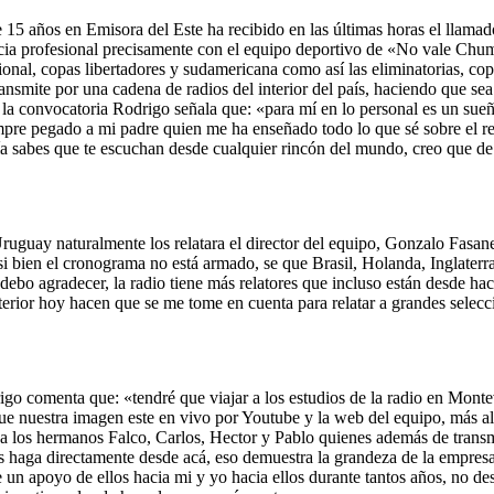
15 años en Emisora del Este ha recibido en las últimas horas el llamado d
a profesional precisamente con el equipo deportivo de «No vale Chumb
esional, copas libertadores y sudamericana como así las eliminatorias, c
ansmite por una cadena de radios del interior del país, haciendo que se
 la convocatoria Rodrigo señala que: «para mí en lo personal es un sueñ
iempre pegado a mi padre quien me ha enseñado todo lo que sé sobre el r
ía sabes que te escuchan desde cualquier rincón del mundo, creo que d
 Uruguay naturalmente los relatara el director del equipo, Gonzalo Fasan
 si bien el cronograma no está armado, se que Brasil, Holanda, Inglater
 debo agradecer, la radio tiene más relatores que incluso están desde 
 interior hoy hacen que se me tome en cuenta para relatar a grandes sel
go comenta que: «tendré que viajar a los estudios de la radio en Monte
que nuestra imagen este en vivo por Youtube y la web del equipo, más all
a los hermanos Falco, Carlos, Hector y Pablo quienes además de transmi
s haga directamente desde acá, eso demuestra la grandeza de la empresa 
un apoyo de ellos hacia mi y yo hacia ellos durante tantos años, no de