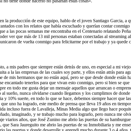
si no tiene donde hacerlo no pasarían estas cosas».
en la producción de este equipo, hablo de el joven Santiago Garcia, a q
antados con los relatos que había escuchado y querían contar conmigo e
 que a las pocas semanas me encontraba en el Centenario relatando Peñar
poder ver que más de 13 mil personas estaban conectadas al streaming alg
nicaron de vuelta conmigo para felicitarme por el trabajo y ya quede c
sto, a mis padres que siempre están detrás de uno, en especial a mi viejo
ta a la las empresas de las cuales soy parte, y ellos están atrás para agu
 de mis hermanos que no están aquí, pero se que desde donde están ha
cantado tenerlos para que vivan esto conmigo, pero si bien se que fis
mpre en todo me gusta dejar un mensaje aquellos que arrancan o empren
lo al sueño, nunca olvidarse cuando llegamos y los cumplimos de donde
cia y 10% suerte, en todo lo que se hace, debemos siempre hacer que la
o que uno ha logrado, este medio de prensa que lleva 19 años en tiempos
da incluso fuera de Lavalleja, Minas Media algo que llego hace poquito
oñado, imaginado, y se trabajo mucho para lograrlo, pero nunca me olvid
aje viarios años, que José Zunino me abrio las puertas de su hamburgue
que Sara Jaureguito me abrio las puertas de su Inmobiliaria y me enseñ
rio las puertas y donde desarrolle y aprendi mucho durante 3 o 4 años,