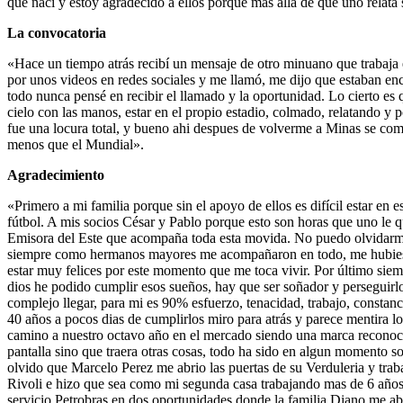
que nací y estoy agradecido a ellos porque más allá de que uno relata 
La convocatoria
«Hace un tiempo atrás recibí un mensaje de otro minuano que trabaja 
por unos videos en redes sociales y me llamó, me dijo que estaban enc
todo nunca pensé en recibir el llamado y la oportunidad. Lo cierto es
cielo con las manos, estar en el propio estadio, colmado, relatando y 
fue una locura total, y bueno ahi despues de volverme a Minas se comu
menos que el Mundial».
Agradecimiento
«Primero a mi familia porque sin el apoyo de ellos es difícil estar en e
fútbol. A mis socios César y Pablo porque esto son horas que uno le qui
Emisora del Este que acompaña toda esta movida. No puedo olvidarme
siempre como hermanos mayores me acompañaron en todo, me hubiese en
estar muy felices por este momento que me toca vivir. Por último sie
dios he podido cumplir esos sueños, hay que ser soñador y perseguir
complejo llegar, para mi es 90% esfuerzo, tenacidad, trabajo, constan
40 años a pocos dias de cumplirlos miro para atrás y parece mentira l
camino a nuestro octavo año en el mercado siendo una marca reconoci
pantalla sino que traera otras cosas, todo ha sido en algun momento s
olvido que Marcelo Perez me abrio las puertas de su Verduleria y trab
Rivoli e hizo que sea como mi segunda casa trabajando mas de 6 años, 
servicio Petrobras en dos oportunidades donde la familia Diano me ab