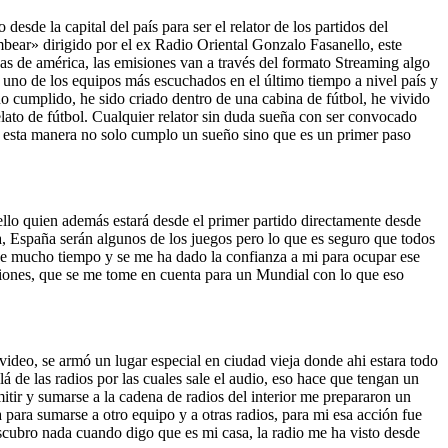
esde la capital del país para ser el relator de los partidos del
ear» dirigido por el ex Radio Oriental Gonzalo Fasanello, este
opas de américa, las emisiones van a través del formato Streaming algo
a uno de los equipos más escuchados en el último tiempo a nivel país y
o cumplido, he sido criado dentro de una cabina de fútbol, he vivido
elato de fútbol. Cualquier relator sin duda sueña con ser convocado
e esta manera no solo cumplo un sueño sino que es un primer paso
ello quien además estará desde el primer partido directamente desde
ra, España serán algunos de los juegos pero lo que es seguro que todos
hace mucho tiempo y se me ha dado la confianza a mi para ocupar ese
ecciones, que se me tome en cuenta para un Mundial con lo que eso
video, se armó un lugar especial en ciudad vieja donde ahi estara todo
á de las radios por las cuales sale el audio, eso hace que tengan un
tir y sumarse a la cadena de radios del interior me prepararon un
para sumarse a otro equipo y a otras radios, para mi esa acción fue
scubro nada cuando digo que es mi casa, la radio me ha visto desde