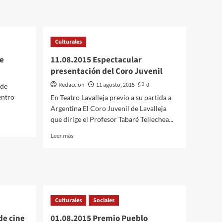
Culturales
e
11.08.2015 Espectacular
presentación del Coro Juvenil
Redaccion
11 agosto, 2015
0
 de
entro
En Teatro Lavalleja previo a su partida a
Argentina El Coro Juvenil de Lavalleja
que dirige el Profesor Tabaré Tellechea...
Leer
Leer más
más
sobre
11.08.2015
Espectacular
presentación
del
Culturales
Coro
Sociales
Juvenil
de cine
01.08.2015 Premio Pueblo