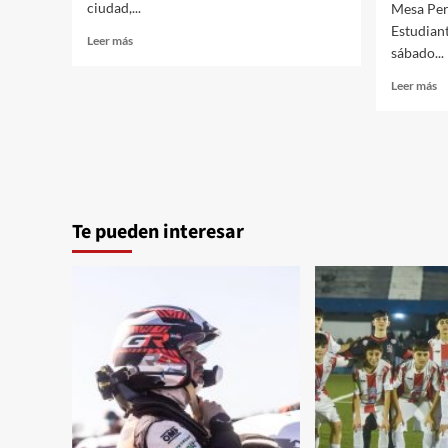
ciudad,...
se
Mesa Per
Estudiant
Leer
Leer más
sábado...
más
sobre
Le
Leer más
31.07.2015
m
El
so
escritor
3
Lissidini
E
retornó
de
de
d
Argentina.
es
Te pueden interesar
e
La