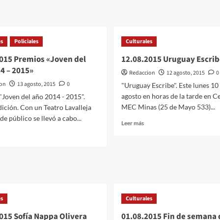
es
Policiales
Culturales
015 Premios «Joven del
12.08.2015 Uruguay Escrib
4 – 2015»
Redaccion
12 agosto, 2015
0
on
13 agosto, 2015
0
"Uruguay Escribe". Este lunes 10
agosto en horas de la tarde en C
"Joven del año 2014 - 2015".
MEC Minas (25 de Mayo 533)...
ición. Con un Teatro Lavalleja
e público se llevó a cabo...
Leer
Leer más
más
er
sobre
ás
12.08.2015
bre
Uruguay
3.08.2015
Escribe
remios
Joven
l
es
ño
Culturales
014
015 Sofía Nappa Olivera
01.08.2015 Fin de semana 