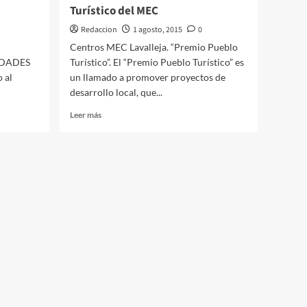
Turístico del MEC
Redaccion
1 agosto, 2015
0
Centros MEC Lavalleja. “Premio Pueblo
IUDADES
Turístico”. El “Premio Pueblo Turístico” es
 al
un llamado a promover proyectos de
desarrollo local, que...
Leer
Leer más
más
sobre
01.08.2015
Premio
Pueblo
Turístico
del
MEC