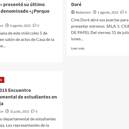
» presentó su último
Doré
015»
o denominado «¿Porque
Redaccion
1 agosto, 2015
0
Cine Doré abre sus puertas para
on
6 agosto, 2015
0
presentar estrenos. SALA 1: C
DE PAPEL Del viernes 31 de julio
ana de este miércoles 5 de
lunes...
 en salón de actos de Casa de la
e...
Leer
Leer más
más
er
sobre
ás
01.08.2015
bre
Fin
6.08.2015
de
fía
es
semana
appa
de
ivera
2015 Encuentro
cine
ayito»
amental de estudiantes en
Doré
esentó
ja
timo
on
31 julio, 2015
0
abajo
o departamental de estudiantes
enominado
eja. Los representantes de la
¿Porque