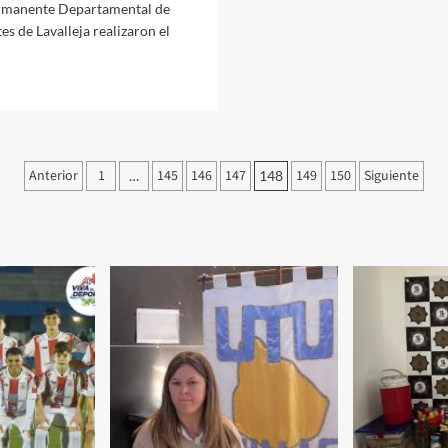
rá?
manente Departamental de
es de Lavalleja realizaron el
er
ás
bre
1.07.2015
ncuentro
Paginación
Anterior
1
145
146
147
149
150
Siguiente
…
148
partamental
de
e
tudiantes
entradas
n
valleja