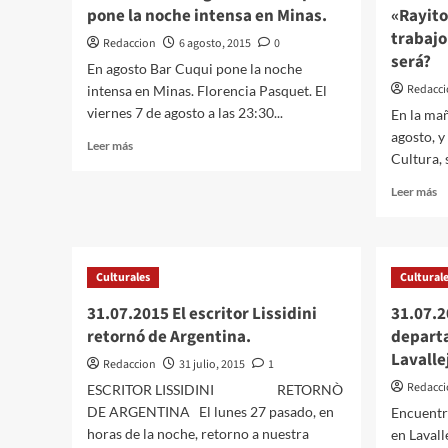
(
pone la noche intensa en Minas.
«Rayito
2
Argentina)
trabaj
el
Redaccion
6 agosto, 2015
0
Coro
será?
En agosto Bar Cuqui pone la noche
Juvenil
Redacci
intensa en Minas. Florencia Pasquet. El
Departamental.
viernes 7 de agosto a las 23:30...
En la mañ
agosto, y
Leer
Leer más
Cultura, s
más
sobre
Le
Leer más
06.08.2015
m
En
so
agosto
0
Bar
So
Cuqui
Culturales
Cultural
N
pone
Ol
31.07.2015 El escritor Lissidini
31.07.
la
«R
retornó de Argentina.
noche
depart
pr
intensa
Lavalle
su
Redaccion
31 julio, 2015
1
en
úl
Redacci
ESCRITOR LISSIDINI RETORNÒ
Minas.
tr
DE ARGENTINA El lunes 27 pasado, en
Encuentr
d
horas de la noche, retorno a nuestra
en Lavall
«