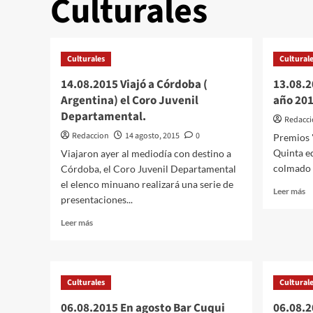
Culturales
Culturales
Cultural
14.08.2015 Viajó a Córdoba (
13.08.2
Argentina) el Coro Juvenil
año 201
Departamental.
Redacci
Redaccion
14 agosto, 2015
0
Premios 
Quinta ed
Viajaron ayer al mediodía con destino a
colmado d
Córdoba, el Coro Juvenil Departamental
el elenco minuano realizará una serie de
Le
Leer más
presentaciones...
m
so
Leer
Leer más
1
más
P
sobre
«
14.08.2015
de
Viajó
Culturales
Cultural
a
a
2
Córdoba
06.08.2015 En agosto Bar Cuqui
06.08.2
–