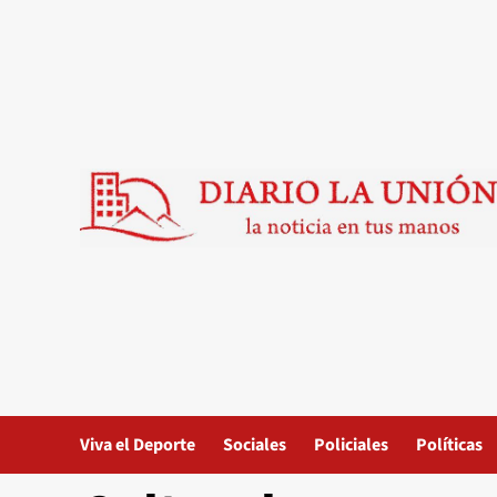
Saltar
al
contenido
Viva el Deporte
Sociales
Policiales
Políticas