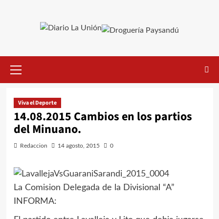
Saltar
al
contenido
Menú
primario
Viva el Deporte
14.08.2015 Cambios en los partios
del Minuano.
Redaccion
14 agosto, 2015
0
La Comision Delegada de la Divisional “A”
INFORMA: