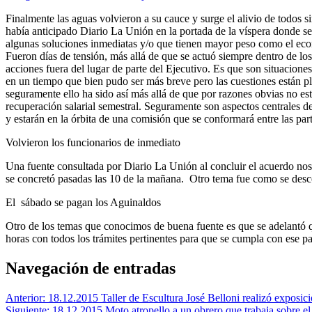
Finalmente las aguas volvieron a su cauce y surge el alivio de todos s
había anticipado Diario La Unión en la portada de la víspera donde 
algunas soluciones inmediatas y/o que tienen mayor peso como el econ
Fueron días de tensión, más allá de que se actuó siempre dentro de los 
acciones fuera del lugar de parte del Ejecutivo. Es que son situacione
en un tiempo que bien pudo ser más breve pero las cuestiones están p
seguramente ello ha sido así más allá de que por razones obvias no e
recuperación salarial semestral. Seguramente son aspectos centrales 
y estarán en la órbita de una comisión que se conformará entre las pa
Volvieron los funcionarios de inmediato
Una fuente consultada por Diario La Unión al concluir el acuerdo nos 
se concretó pasadas las 10 de la mañana. Otro tema fue como se descon
El sábado se pagan los Aguinaldos
Otro de los temas que conocimos de buena fuente es que se adelantó q
horas con todos los trámites pertinentes para que se cumpla con ese p
Navegación de entradas
Anterior:
18.12.2015 Taller de Escultura José Belloni realizó exposició
Siguiente:
18.12.2015 Moto atropello a un obrero que trabaja sobre 