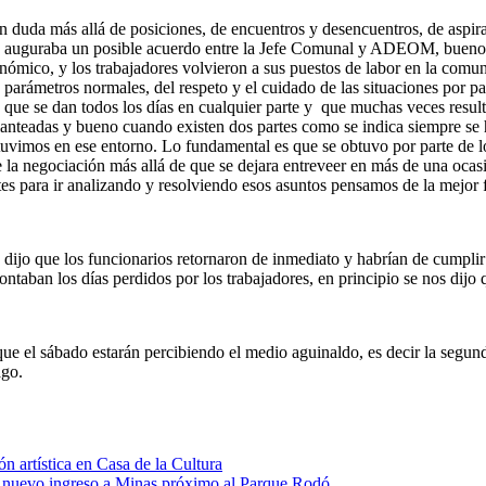
in duda más allá de posiciones, de encuentros y desencuentros, de aspir
se auguraba un posible acuerdo entre la Jefe Comunal y ADEOM, bueno s
ómico, y los trabajadores volvieron a sus puestos de labor en la comu
parámetros normales, del respeto y el cuidado de las situaciones por par
s que se dan todos los días en cualquier parte y que muchas veces resulta
lanteadas y bueno cuando existen dos partes como se indica siempre se 
stuvimos en ese entorno. Lo fundamental es que se obtuvo por parte de 
de la negociación más allá de que se dejara entreveer en más de una oca
rtes para ir analizando y resolviendo esos asuntos pensamos de la mejo
dijo que los funcionarios retornaron de inmediato y habrían de cumplir 
taban los días perdidos por los trabajadores, en principio se nos dijo 
ue el sábado estarán percibiendo el medio aguinaldo, es decir la segu
ago.
n artística en Casa de la Cultura
el nuevo ingreso a Minas próximo al Parque Rodó