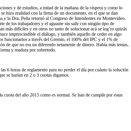
aciones y de estudios, a mitad de la mañana de la víspera y como lo
e hizo realidad con la firma de un documento, en el que se dan
na y la Dra. Peña retornó al Congreso de Intendentes en Montevideo.
te de los trabajadores y el aguante sin salir con ningún tipo de
n más difíciles y en otros no tanto de solucionar acá se log´ro quizás
hace imprescindible el diálogo, y también aquello de ceder en algo
los funcionarios a través del Gremio, el 100% del IPC y el 1% de
sión de que no era un diferendo netamente de dinero. Había más temas,
r forma y madura por sobretodo.
las 6 horas de reglamento para no perder el día por cuánto la solución
que se harían en 2 o 3 cuotas digamos.
nda cuota del año 2015 como es normal. Se han de cumplir por estas