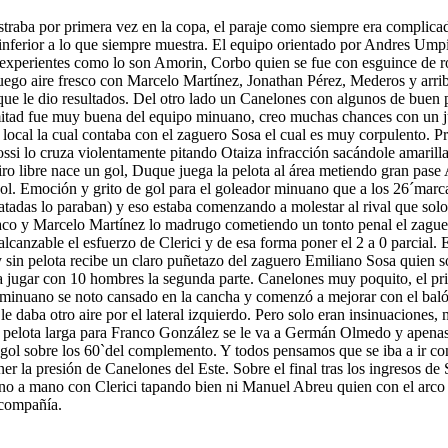
traba por primera vez en la copa, el paraje como siempre era complicad
o inferior a lo que siempre muestra. El equipo orientado por Andres Um
xperientes como lo son Amorin, Corbo quien se fue con esguince de rod
y luego aire fresco con Marcelo Martínez, Jonathan Pérez, Mederos y arr
ue le dio resultados. Del otro lado un Canelones con algunos de buen 
 mitad fue muy buena del equipo minuano, creo muchas chances con un 
ocal la cual contaba con el zaguero Sosa el cual es muy corpulento. P
ossi lo cruza violentamente pitando Otaiza infracción sacándole amarilla
ro libre nace un gol, Duque juega la pelota al área metiendo gran pase 
 gol. Emoción y grito de gol para el goleador minuano que a los 26´marcab
atadas lo paraban) y eso estaba comenzando a molestar al rival que solo 
 la saco y Marcelo Martínez lo madrugo cometiendo un tonto penal el zag
lcanzable el esfuerzo de Clerici y de esa forma poner el 2 a 0 parcial. 
y sin pelota recibe un claro puñetazo del zaguero Emiliano Sosa quien so
ía jugar con 10 hombres la segunda parte. Canelones muy poquito, el pri
minuano se noto cansado en la cancha y comenzó a mejorar con el balón
e daba otro aire por el lateral izquierdo. Pero solo eran insinuaciones
to, pelota larga para Franco González se le va a Germán Olmedo y apenas 
l gol sobre los 60`del complemento. Y todos pensamos que se iba a ir con
tener la presión de Canelones del Este. Sobre el final tras los ingreso
no a mano con Clerici tapando bien ni Manuel Abreu quien con el arco l
 compañía.