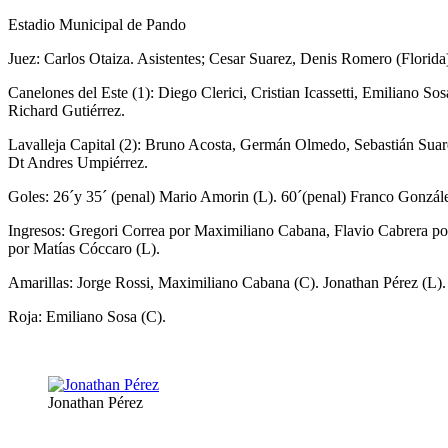
Estadio Municipal de Pando
Juez: Carlos Otaiza. Asistentes; Cesar Suarez, Denis Romero (Florida
Canelones del Este (1): Diego Clerici, Cristian Icassetti, Emiliano
Richard Gutiérrez.
Lavalleja Capital (2): Bruno Acosta, Germán Olmedo, Sebastián Sua
Dt Andres Umpiérrez.
Goles: 26´y 35´ (penal) Mario Amorin (L). 60´(penal) Franco Gonzále
Ingresos: Gregori Correa por Maximiliano Cabana, Flavio Cabrera p
por Matías Cóccaro (L).
Amarillas: Jorge Rossi, Maximiliano Cabana (C). Jonathan Pérez (L).
Roja: Emiliano Sosa (C).
Jonathan Pérez