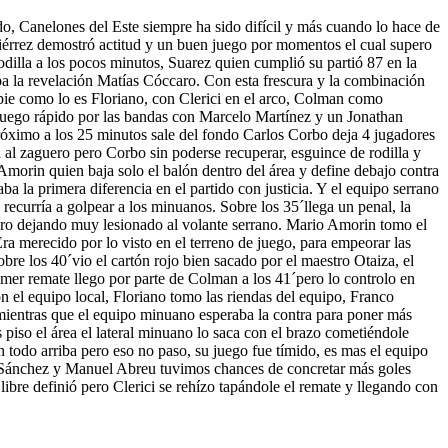
o, Canelones del Este siempre ha sido difícil y más cuando lo hace de
piérrez demostró actitud y un buen juego por momentos el cual supero
illa a los pocos minutos, Suarez quien cumplió su partió 87 en la
iba la revelación Matías Cóccaro. Con esta frescura y la combinación
pie como lo es Floriano, con Clerici en el arco, Colman como
juego rápido por las bandas con Marcelo Martínez y un Jonathan
róximo a los 25 minutos sale del fondo Carlos Corbo deja 4 jugadores
 al zaguero pero Corbo sin poderse recuperar, esguince de rodilla y
Amorin quien baja solo el balón dentro del área y define debajo contra
a la primera diferencia en el partido con justicia. Y el equipo serrano
recurría a golpear a los minuanos. Sobre los 35´llega un penal, la
uero dejando muy lesionado al volante serrano. Mario Amorin tomo el
Era merecido por lo visto en el terreno de juego, para empeorar las
bre los 40´vio el cartón rojo bien sacado por el maestro Otaiza, el
mer remate llego por parte de Colman a los 41´pero lo controlo en
 el equipo local, Floriano tomo las riendas del equipo, Franco
, mientras que el equipo minuano esperaba la contra para poner más
piso el área el lateral minuano lo saca con el brazo cometiéndole
 todo arriba pero eso no paso, su juego fue tímido, es mas el equipo
s de Sánchez y Manuel Abreu tuvimos chances de concretar más goles
ibre definió pero Clerici se rehízo tapándole el remate y llegando con