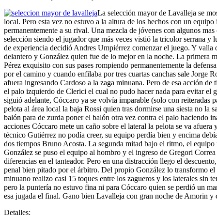
La selección mayor de Lavalleja se mos
local. Pero esta vez no estuvo a la altura de los hechos con un equip
permanentemente a su rival. Una mezcla de jóvenes con algunos mas e
selección siendo el jugador que más veces vistió la tricolor serrana 
de experiencia decidió Andres Umpiérrez comenzar el juego. Y valla q
delantero y González quien fue de lo mejor en la noche. La primera
Pérez exquisito con sus pases rompiendo permanentemente la defensa l
por el camino y cuando enfilaba por tres cuartas canchas sale Jorge R
afuera ingresando Cardoso a la zaga minuana. Pero de esa acción de ti
el palo izquierdo de Clerici el cual no pudo hacer nada para evitar el
siguió adelante, Cóccaro ya se volvía imparable (solo con reiteradas p
pelota al área local la baja Rossi quien tras dormirse una siesta no
balón para de zurda poner el balón otra vez contra el palo haciendo ina
acciones Cóccaro mete un caño sobre el lateral la pelota se va afuera 
técnico Gutiérrez no podía creer, su equipo perdía bien y encima deb
dos tiempos Bruno Acosta. La segunda mitad bajo el ritmo, el equipo 
González se puso el equipo al hombro y el ingreso de Gregori Correa l
diferencias en el tanteador. Pero en una distracción llego el descuen
penal bien pitado por el árbitro. Del propio González lo transformo e
minuano realizo casi 15 toques entre los zagueros y los laterales sin 
pero la puntería no estuvo fina ni para Cóccaro quien se perdió un ma
esa jugada el final. Gano bien Lavalleja con gran noche de Amorin y
Detalles: