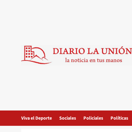
Saltar
al
contenido
Viva el Deporte
Sociales
Policiales
Políticas