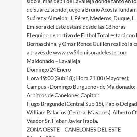
sido el más débil de Lavalleja donde tanto en l
de Suárez siendo juego a Bruno Acosta fundame
Suárez y Almeida; J. Pérez, Mederos, Duque, L.
Emisora del Este estará desde las 18 horas
El equipo deportivo de Futbol Total estará co
Bernaschina, y Omar Renee Guillén realizó la c
a través de
www.cw54emisoradeleste.com
Maldonado – Lavalleja
Domingo 24 Enero
Hora 19:00 (Sub 18); Hora 21:00 (Mayores);
Campus «Domingo Burgueño» de Maldonado;
Arbitros de Canelones Capital:
Hugo Bragunde (Central Sub 18), Pablo Delgado
William Palacios (Central Mayores), Alberto O
Veedor Sr. Heber Javier Iraola.
ZONA OESTE – CANELONES DEL ESTE