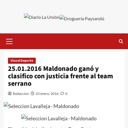
Saltar
al
contenido
Menú
primario
Viva el Deporte
25.01.2016 Maldonado ganó y
clasifico con justicia frente al team
serrano
Redaccion
25 enero, 2016
0