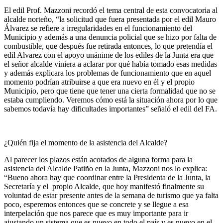
El edil Prof. Mazzoni recordó el tema central de esta convocatoria al
alcalde norteño, “la solicitud que fuera presentada por el edil Mauro
Álvarez se refiere a irregularidades en el funcionamiento del
Municipio y además a una denuncia policial que se hizo por falta de
combustible, que después fue retirada entonces, lo que pretendía el
edil Alvarez con el apoyo unánime de los ediles de la Junta era que
el señor alcalde viniera a aclarar por qué había tomado esas medidas
y además explicara los problemas de funcionamiento que en aquel
momento podrían atribuirse a que era nuevo en él y el propio
Municipio, pero que tiene que tener una cierta formalidad que no se
estaba cumpliendo. Veremos cómo está la situación ahora por lo que
sabemos todavía hay dificultades importantes” señaló el edil del FA.
¿Quién fija el momento de la asistencia del Alcalde?
Al parecer los plazos están acotados de alguna forma para la
asistencia del Alcalde Patiño en la Junta, Mazzoni nos lo explica:
“Bueno ahora hay que coordinar entre la Presidenta de la Junta, la
Secretaría y el propio Alcalde, que hoy manifestó finalmente su
voluntad de estar presente antes de la semana de turismo que ya falta
poco, esperemos entonces que se concrete y se llegue a esa
interpelación que nos parece que es muy importante para ir
ajustando un sistema que es nuevo en todo el país y es nuevo en el