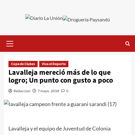
Saltar
al
contenido
Menú
primario
Copa de Clubes
Viva el Deporte
Lavalleja mereció más de lo que
logro; Un punto con gusto a poco
Redaccion
7 mayo, 2018
0
Lavalleja y el equipo de Juventud de Colonia