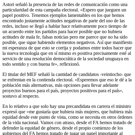
Astori señaló la presencia de las redes de comunicación como una
particularidad de esta campaña electoral. «Espero que jueguen un
papel positivo. Tenemos ejemplos lamentables en los que hemos
encontrado justamente actitudes negativas de parte del uso de las
redes, incluso se llegó a hablar hace relativamente poco tiempo de
un acuerdo entre los partidos para hacer posible que no hubiera
actitudes de mala fe, falsas noticias pero me parece que no ha sido
posible, que sigue habiendo elementos negativos. Así que manifiesto
mi esperanza de que esto se corrija y podamos entre todos hacer que
la nueva tecnología que en sí mismo es positiva precisamente esté al
servicio de una resolución democrática de la sociedad uruguaya en
todo sentido y con buena fe», reflexionó.
El titular del MEF señaló la cantidad de candidatos -veintiocho- que
se enfrentan en la contienda electoral. «Esperemos que eso le dé a la
población más alternativas, más opciones para llevar adelante
proyectos buenos para el país, proyectos positivos para el país»,
sostuvo al respecto.
En lo relativo a que solo hay una precandidata en carrera el ministro
expresó que «me gustaría que hubiera más mujeres, que hubiera más
equidad desde este punto de vista, como se necesita en otros órdenes
de la vida nacional. Vamos con atraso, desde el FA hemos tratado de
defender la equidad de género, desde el propio comienzo de los
gobiernos del FA hemos tratado de jugar un papel importante al