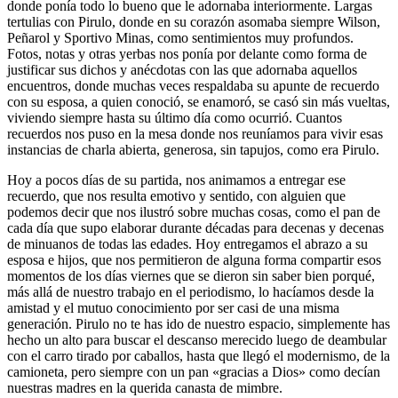
donde ponía todo lo bueno que le adornaba interiormente. Largas
tertulias con Pirulo, donde en su corazón asomaba siempre Wilson,
Peñarol y Sportivo Minas, como sentimientos muy profundos.
Fotos, notas y otras yerbas nos ponía por delante como forma de
justificar sus dichos y anécdotas con las que adornaba aquellos
encuentros, donde muchas veces respaldaba su apunte de recuerdo
con su esposa, a quien conoció, se enamoró, se casó sin más vueltas,
viviendo siempre hasta su último día como ocurrió. Cuantos
recuerdos nos puso en la mesa donde nos reuníamos para vivir esas
instancias de charla abierta, generosa, sin tapujos, como era Pirulo.
Hoy a pocos días de su partida, nos animamos a entregar ese
recuerdo, que nos resulta emotivo y sentido, con alguien que
podemos decir que nos ilustró sobre muchas cosas, como el pan de
cada día que supo elaborar durante décadas para decenas y decenas
de minuanos de todas las edades. Hoy entregamos el abrazo a su
esposa e hijos, que nos permitieron de alguna forma compartir esos
momentos de los días viernes que se dieron sin saber bien porqué,
más allá de nuestro trabajo en el periodismo, lo hacíamos desde la
amistad y el mutuo conocimiento por ser casi de una misma
generación. Pirulo no te has ido de nuestro espacio, simplemente has
hecho un alto para buscar el descanso merecido luego de deambular
con el carro tirado por caballos, hasta que llegó el modernismo, de la
camioneta, pero siempre con un pan «gracias a Dios» como decían
nuestras madres en la querida canasta de mimbre.