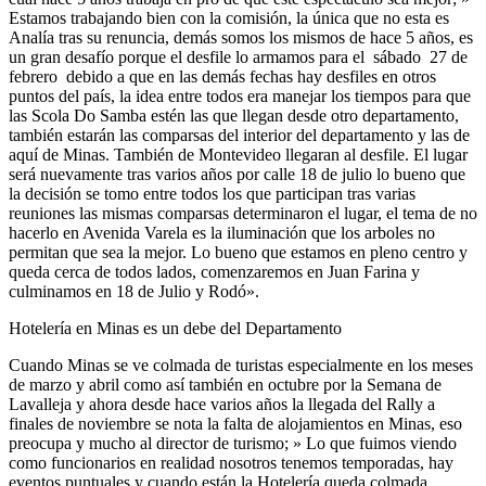
Estamos trabajando bien con la comisión, la única que no esta es
Analía tras su renuncia, demás somos los mismos de hace 5 años, es
un gran desafío porque el desfile lo armamos para el sábado 27 de
febrero debido a que en las demás fechas hay desfiles en otros
puntos del país, la idea entre todos era manejar los tiempos para que
las Scola Do Samba estén las que llegan desde otro departamento,
también estarán las comparsas del interior del departamento y las de
aquí de Minas. También de Montevideo llegaran al desfile. El lugar
será nuevamente tras varios años por calle 18 de julio lo bueno que
la decisión se tomo entre todos los que participan tras varias
reuniones las mismas comparsas determinaron el lugar, el tema de no
hacerlo en Avenida Varela es la iluminación que los arboles no
permitan que sea la mejor. Lo bueno que estamos en pleno centro y
queda cerca de todos lados, comenzaremos en Juan Farina y
culminamos en 18 de Julio y Rodó».
Hotelería en Minas es un debe del Departamento
Cuando Minas se ve colmada de turistas especialmente en los meses
de marzo y abril como así también en octubre por la Semana de
Lavalleja y ahora desde hace varios años la llegada del Rally a
finales de noviembre se nota la falta de alojamientos en Minas, eso
preocupa y mucho al director de turismo; » Lo que fuimos viendo
como funcionarios en realidad nosotros tenemos temporadas, hay
eventos puntuales y cuando están la Hotelería queda colmada,