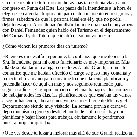
sin darle respiro le informo que horas más tarde debía viajar a un
congreso en Punta del Este. Los pasos de la Intendente a la hora de
elegir este cargo tan importante para el departamento eran seguros y
firmes, sabedora de que la persona ideal era él y que no podía
dejarlo escapar. A continuación disfrutaran de una charla muy amena
con Daniel Fernández quien hablo del Turismo en el departamento,
del Carnaval y del futuro que tendrá en su nuevo puesto.
¿Cómo vienen los primeros días en turismo?
«Bueno es un desafío importante, la confianza que me deposita la
Sra. Intendente para mí como funcionario es muy importante. Mas
allá de suplantar una amiga como lo es Analía Grandi, a quien le
comunico que me habían ofrecido el cargo se puso muy contenta y
me extendió la mano para contarme lo que ella tenía planificado y
pretendía hacer de aquí en mas y nos seguimos reuniendo para
seguir esa línea. El grupo humano en el cual trabajo ya los conozco
de trabajar todos los días, las planificaciones que estaban las vamos
a seguir haciendo, ahora se nos viene el mes fuerte de Minas y el
Departamento siendo muy visitado. La semana previa a carnaval
llego muchísima gente y desde el punto de la dirección hay que
planificar y bajar líneas para trabajar, obviamente le pondremos
nuestra propia impronta».
¿Que ves desde tu lugar a mejorar mas allá de que Grandi realizo un