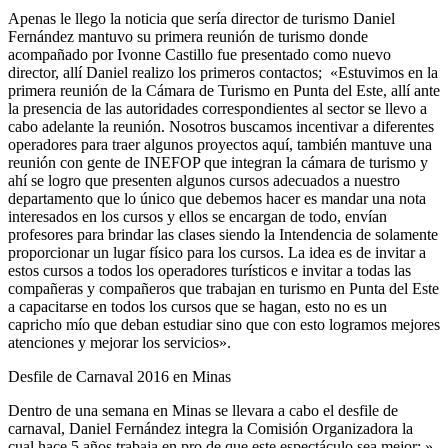
Apenas le llego la noticia que sería director de turismo Daniel
Fernández mantuvo su primera reunión de turismo donde
acompañado por Ivonne Castillo fue presentado como nuevo
director, allí Daniel realizo los primeros contactos; «Estuvimos en la
primera reunión de la Cámara de Turismo en Punta del Este, allí ante
la presencia de las autoridades correspondientes al sector se llevo a
cabo adelante la reunión. Nosotros buscamos incentivar a diferentes
operadores para traer algunos proyectos aquí, también mantuve una
reunión con gente de INEFOP que integran la cámara de turismo y
ahí se logro que presenten algunos cursos adecuados a nuestro
departamento que lo único que debemos hacer es mandar una nota
interesados en los cursos y ellos se encargan de todo, envían
profesores para brindar las clases siendo la Intendencia de solamente
proporcionar un lugar físico para los cursos. La idea es de invitar a
estos cursos a todos los operadores turísticos e invitar a todas las
compañeras y compañeros que trabajan en turismo en Punta del Este
a capacitarse en todos los cursos que se hagan, esto no es un
capricho mío que deban estudiar sino que con esto logramos mejores
atenciones y mejorar los servicios».
Desfile de Carnaval 2016 en Minas
Dentro de una semana en Minas se llevara a cabo el desfile de
carnaval, Daniel Fernández integra la Comisión Organizadora la
cual hace 5 años trabaja en pro de que este espectáculo sea mejor; »