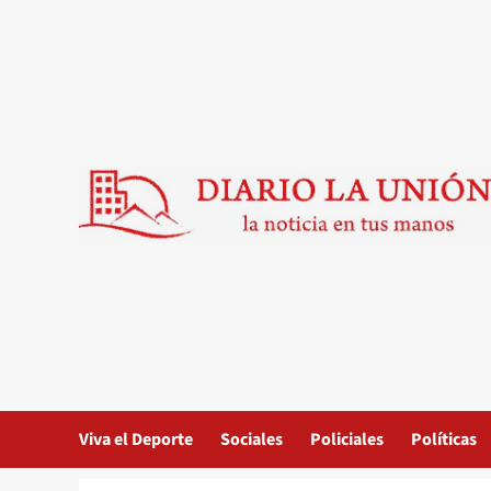
Saltar
al
contenido
Viva el Deporte
Sociales
Policiales
Políticas