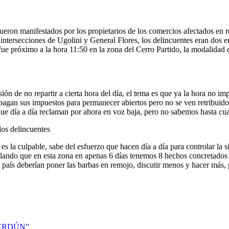
ueron manifestados por los propietarios de los comercios afectados en 
 intersecciones de Ugolini y General Flores, los delincuentes eran dos 
tro fue próximo a la hora 11:50 en la zona del Cerro Partido, la modalida
de no repartir a cierta hora del día, el tema es que ya la hora no impo
 pagan sus impuestos para permanecer abiertos pero no se ven retribuido
ue día a día reclaman por ahora en voz baja, pero no sabemos hasta cu
 los delincuentes
es la culpable, sabe del esfuerzo que hacen día a día para controlar la s
lando que en esta zona en apenas 6 días tenemos 8 hechos concretados d
 país deberían poner las barbas en remojo, discutir menos y hacer más,
VERDÚN”