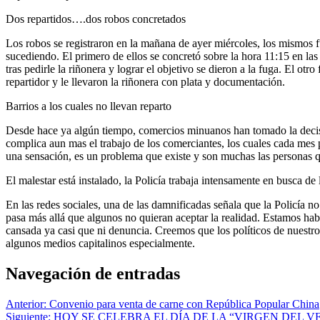
Dos repartidos….dos robos concretados
Los robos se registraron en la mañana de ayer miércoles, los mismos f
sucediendo. El primero de ellos se concretó sobre la hora 11:15 en las
tras pedirle la riñonera y lograr el objetivo se dieron a la fuga. El o
repartidor y le llevaron la riñonera con plata y documentación.
Barrios a los cuales no llevan reparto
Desde hace ya algún tiempo, comercios minuanos han tomado la decisión 
complica aun mas el trabajo de los comerciantes, los cuales cada mes
una sensación, es un problema que existe y son muchas las personas q
El malestar está instalado, la Policía trabaja intensamente en busca de
En las redes sociales, una de las damnificadas señala que la Policía no 
pasa más allá que algunos no quieran aceptar la realidad. Estamos hab
cansada ya casi que ni denuncia. Creemos que los políticos de nuestro
algunos medios capitalinos especialmente.
Navegación de entradas
Anterior:
Convenio para venta de carne con República Popular China
Siguiente:
HOY SE CELEBRA EL DÍA DE LA “VIRGEN DEL 