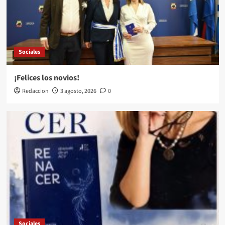
Sociales
¡Felices los novios!
Redaccion
3 agosto, 2026
0
Sociales