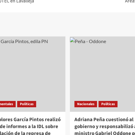
 UTEC en Lavalleja
Área
mentales
Políticas
Nacionales
Políticas
olores García Pintos realizó
Adriana Peña cuestionó al
de informes a la IDL sobre
gobierno y responsabilizó 
alación de la represa de
ministro Gabriel Oddone p