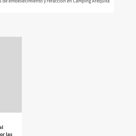
s de embellecimiento y refacción en Camping Arequita
al
or las