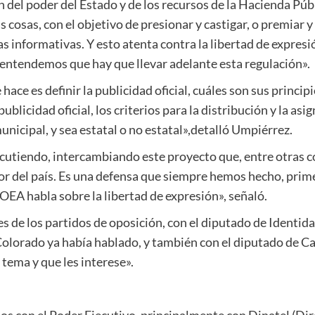
n del poder del Estado y de los recursos de la Hacienda Públ
s cosas, con el objetivo de presionar y castigar, o premiar y
s informativas. Y esto atenta contra la libertad de expres
s entendemos que hay que llevar adelante esta regulación».
ce es definir la publicidad oficial, cuáles son sus principi
blicidad oficial, los criterios para la distribución y la as
nicipal, y sea estatal o no estatal»,detalló Umpiérrez.
scutiendo, intercambiando este proyecto que, entre otras c
rior del país. Es una defensa que siempre hemos hecho, prim
 OEA habla sobre la libertad de expresión», señaló.
s de los partidos de oposición, con el diputado de Identid
Colorado ya había hablado, y también con el diputado de Ca
 tema y que les interese».