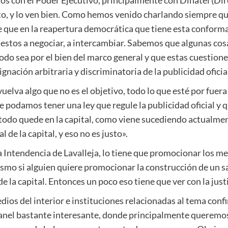
os con el Poder Ejecutivo, principalmente con Dinatel (Di
cto, y lo ven bien. Como hemos venido charlando siempre q
e que en la reapertura democrática que tiene esta conform
uestos a negociar, a intercambiar. Sabemos que algunas cos
odo sea por el bien del marco general y que estas cuestione
nación arbitraria y discriminatoria de la publicidad oficial
vuelva algo que no es el objetivo, todo lo que esté por fuer
podamos tener una ley que regule la publicidad oficial y qu
 todo quede en la capital, como viene sucediendo actualmen
de la capital, y eso no es justo».
 Intendencia de Lavalleja, lo tiene que promocionar los me
ismo si alguien quiere promocionar la construcción de un s
la capital. Entonces un poco eso tiene que ver con la justic
os del interior e instituciones relacionadas al tema confi
panel bastante interesante, donde principalmente queremo