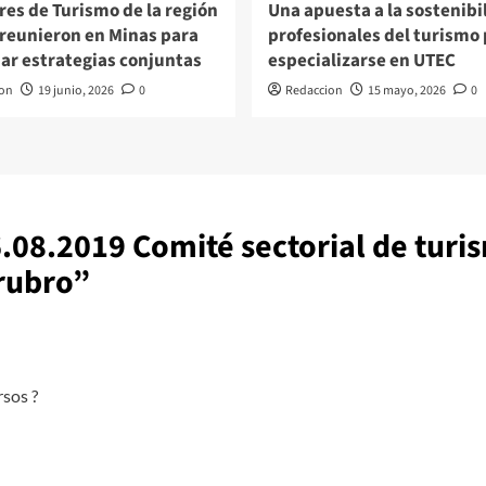
res de Turismo de la región
Una apuesta a la sostenibi
 reunieron en Minas para
profesionales del turismo
ar estrategias conjuntas
especializarse en UTEC
on
19 junio, 2026
0
Redaccion
15 mayo, 2026
0
.08.2019 Comité sectorial de turi
rubro
”
rsos ?