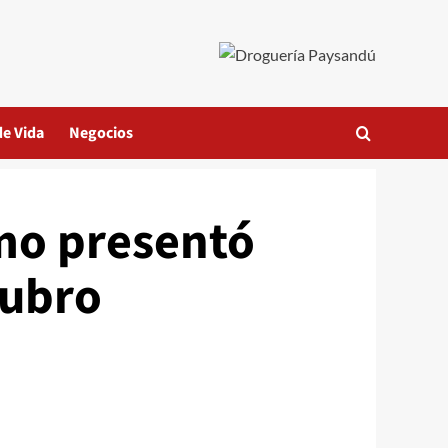
de Vida
Negocios
smo presentó
rubro