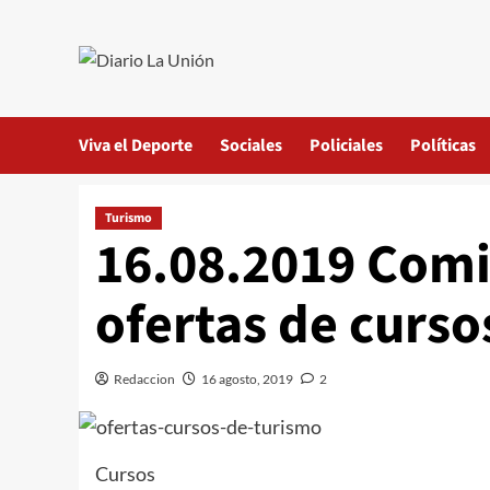
Saltar
al
contenido
Viva el Deporte
Sociales
Policiales
Políticas
Turismo
16.08.2019 Comi
ofertas de curso
Redaccion
16 agosto, 2019
2
Cursos