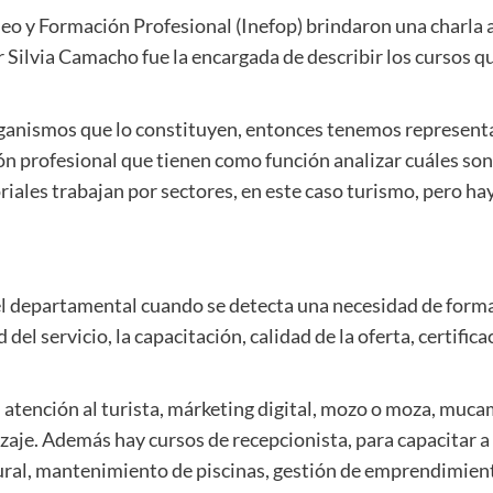
o y Formación Profesional (Inefop) brindaron una charla a
r Silvia Camacho fue la encargada de describir los cursos q
 organismos que lo constituyen, entonces tenemos represen
 profesional que tienen como función analizar cuáles so
iales trabajan por sectores, en este caso turismo, pero hay 
 el departamental cuando se detecta una necesidad de formac
del servicio, la capacitación, calidad de la oferta, certific
 atención al turista, márketing digital, mozo o moza, muca
dizaje. Además hay cursos de recepcionista, para capacitar
tural, mantenimiento de piscinas, gestión de emprendimien