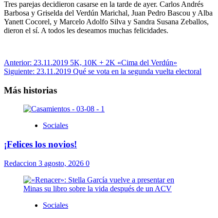
Tres parejas decidieron casarse en la tarde de ayer. Carlos Andrés
Barbosa y Griselda del Verdún Marichal, Juan Pedro Bascou y Alba
Yanett Cocorel, y Marcelo Adolfo Silva y Sandra Susana Zeballos,
dieron el sí. A todos les deseamos muchas felicidades.
Navegación
Anterior:
23.11.2019 5K, 10K + 2K «Cima del Verdún»
Siguiente:
23.11.2019 Qué se vota en la segunda vuelta electoral
de
entradas
Más historias
Sociales
¡Felices los novios!
Redaccion
3 agosto, 2026
0
Sociales