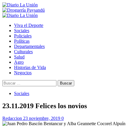
Saltar
al
contenido
Menú
primario
Viva el Deporte
Sociales
Policiales
Políticas
Departamentales
Culturales
Salud
Agro
Historias de Vida
Negocios
Buscar:
Sociales
23.11.2019 Felices los novios
Redaccion
23 noviembre, 2019
0