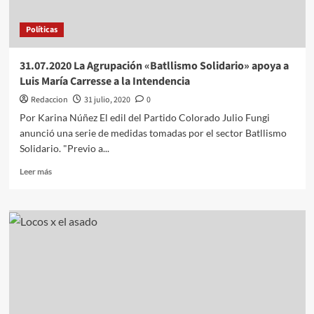
Políticas
31.07.2020 La Agrupación «Batllismo Solidario» apoya a
Luis María Carresse a la Intendencia
Redaccion
31 julio, 2020
0
Por Karina Núñez El edil del Partido Colorado Julio Fungi
anunció una serie de medidas tomadas por el sector Batllismo
Solidario. "Previo a...
Leer
Leer más
más
sobre
31.07.2020
La
Agrupación
«Batllismo
Solidario»
apoya
a
Luis