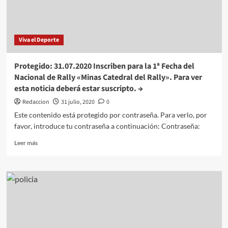
para
volver
Viva el Deporte
Protegido: 31.07.2020 Inscriben para la 1ª Fecha del
Nacional de Rally «Minas Catedral del Rally». Para ver
esta noticia deberá estar suscripto. →
Redaccion
31 julio, 2020
0
Este contenido está protegido por contraseña. Para verlo, por
favor, introduce tu contraseña a continuación: Contraseña:
Leer
Leer más
más
sobre
Protegido:
31.07.2020
Inscriben
para
la
1ª