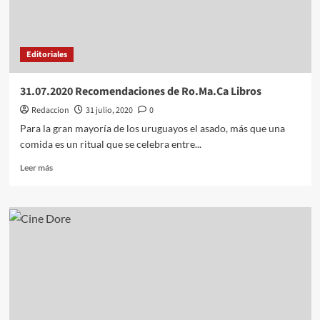
María
Carresse
a
la
Editoriales
Intendencia
31.07.2020 Recomendaciones de Ro.Ma.Ca Libros
Redaccion
31 julio, 2020
0
Para la gran mayoría de los uruguayos el asado, más que una
comida es un ritual que se celebra entre...
Leer
Leer más
más
sobre
31.07.2020
Recomendaciones
de
Ro.Ma.Ca
Libros