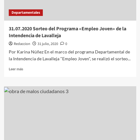
Bergacios.
Para
Departamentales
ver
esta
noticia
31.07.2020 Sorteo del Programa «Empleo Joven» de la
deberá
Intendencia de Lavalleja
estar
suscripto.
Redaccion
31 julio, 2020
0
→
Por Karina Núñez En el marco del programa Departamental de
la Intendencia de Lavalleja "Empleo Joven", se realizó el sorteo...
Leer
Leer más
más
sobre
31.07.2020
Sorteo
del
Programa
«Empleo
Joven»
de
la
Intendencia
de