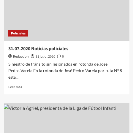
Fecha
del
Nacional
de
Rally
«Minas
Policiales
Catedral
del
Rally».
31.07.2020 Noticias policiales
Para
Redaccion
31 julio, 2020
0
ver
esta
Siniestro de tránsito sin lesionados en rotonda de José
noticia
Pedro Varela En la rotonda de José Pedro Varela por ruta Nº 8
deberá
esta...
estar
suscripto.
Leer
Leer más
→
más
sobre
31.07.2020
Noticias
policiales