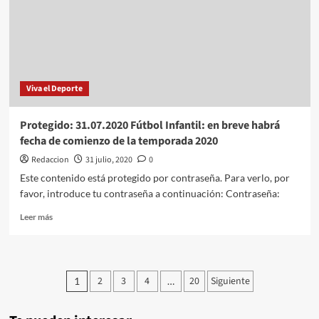
Viva el Deporte
Protegido: 31.07.2020 Fútbol Infantil: en breve habrá
fecha de comienzo de la temporada 2020
Redaccion
31 julio, 2020
0
Este contenido está protegido por contraseña. Para verlo, por
favor, introduce tu contraseña a continuación: Contraseña:
Leer
Leer más
más
sobre
Protegido:
31.07.2020
Paginación
2
3
4
20
Siguiente
1
…
Fútbol
de
Infantil:
en