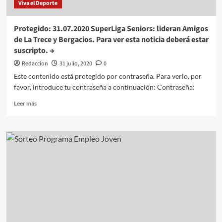
Viva el Deporte
Protegido: 31.07.2020 SuperLiga Seniors: lideran Amigos
de La Trece y Bergacios. Para ver esta noticia deberá estar
suscripto. →
Redaccion
31 julio, 2020
0
Este contenido está protegido por contraseña. Para verlo, por
favor, introduce tu contraseña a continuación: Contraseña:
Leer
Leer más
más
sobre
Protegido:
31.07.2020
SuperLiga
Seniors:
lideran
Amigos
de
La
Trece
y