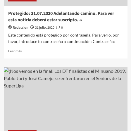
Protegido: 31.07.2020 Adelantando camino. Para ver
esta noticia deberá estar suscripto. →
Redaccion
31 julio, 2020
0
Este contenido está protegido por contraseña. Para verlo, por
favor, introduce tu contraseña a continuación: Contraseña:
Leer
Leer más
más
sobre
Protegido:
31.07.2020
Adelantando
camino.
Para
ver
esta
noticia
deberá
estar
suscripto.
→