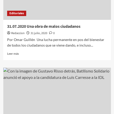
Lavalleja
Editoriales
31.07.2020 Una obra de malos ciudadanos
Redaccion
31 julio, 2020
0
Por Omar Guillén Una lucha permanente en pos del bienestar
de todos los ciudadanos que se viene dando, e incluso...
Leer
Leer más
más
sobre
31.07.2020
Una
obra
de
malos
ciudadanos