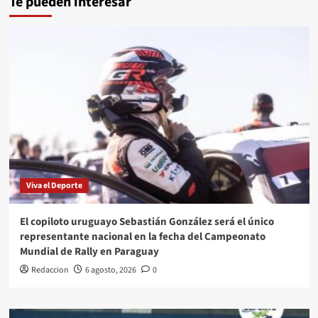
Te pueden interesar
entradas
breve
habrá
fecha
de
comienzo
de
la
temporada
2020
Viva el Deporte
El copiloto uruguayo Sebastián González será el único
representante nacional en la fecha del Campeonato
Mundial de Rally en Paraguay
Redaccion
6 agosto, 2026
0