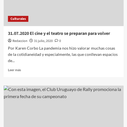
Culturales
31.07.2020 El cine y el teatro se preparan para volver
Redaccion
31 julio, 2020
0
Por Karen Corbo La pandemia nos hizo valorar muchas cosas
de la cotidianeidad y especialmente, las que conllevan espacios
de...
Leer
Leer más
más
sobre
31.07.2020
El
cine
y
el
teatro
se
preparan