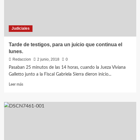
de
la
Fiscal
Judiciales
Tarde de testigos, para un juicio que continua el
lunes.
Redaccion
2 junio, 2018
0
Pasaban 25 minutos de las 14 horas, cuando la Jueza Viviana
Galletto junto a la Fiscal Gabriela Sierra dieron inicio...
Leer
Leer más
más
sobre
Tarde
de
testigos,
para
un
juicio
que