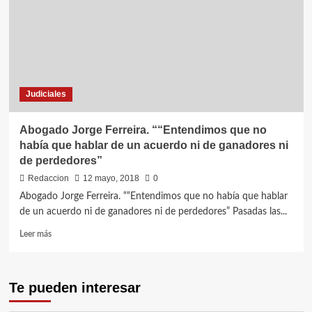
estamos
muy
conformes
con
lo
resuelto,
la
Judiciales
realidad
es
que
Abogado Jorge Ferreira. ““Entendimos que no
conseguimos
había que hablar de un acuerdo ni de ganadores ni
una
de perdedores”
retractación
de
Redaccion
12 mayo, 2018
0
la
Abogado Jorge Ferreira. ““Entendimos que no había que hablar
Intendenta
de un acuerdo ni de ganadores ni de perdedores” Pasadas las...
Leer
Leer más
más
sobre
Abogado
Te pueden interesar
Jorge
Ferreira.
““Entendimos