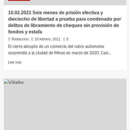
10.02.2021 Seis meses de prisión efectiva y
dieciocho de libertad a prueba para condenado por
delitos de libramiento de cheques sin provisión de
fondos y estafa
Redaccion
10 febrero, 2021
0
El cierre abrupto de un comercio del rubro automotor
sorprendió a la ciudad de Minas en marzo de 2020. Casi...
Leer
Leer más
más
sobre
10.02.2021
Seis
meses
de
prisión
efectiva
y
dieciocho
de
libertad