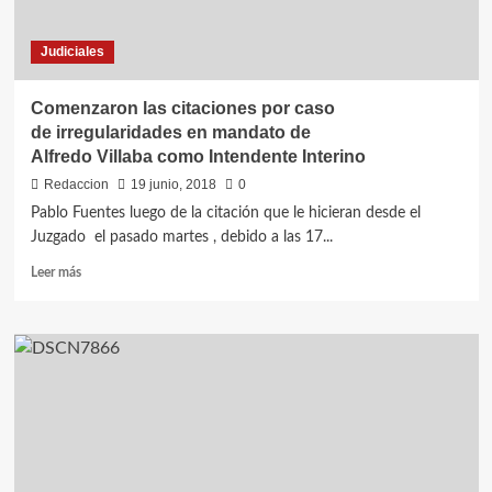
a
prueba
Judiciales
para
condenado
por
Comenzaron las citaciones por caso
delitos
de irregularidades en mandato de
de
Alfredo Villaba como Intendente Interino
libramiento
de
Redaccion
19 junio, 2018
0
cheques
Pablo Fuentes luego de la citación que le hicieran desde el
sin
Juzgado el pasado martes , debido a las 17...
provisión
de
Leer
Leer más
fondos
más
y
sobre
estafa
Comenzaron
las
citaciones
por
caso
de irregularidades en
mandato
de