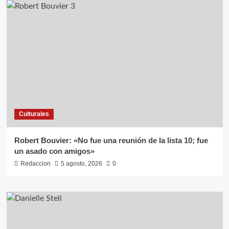
que
no
había
que
hablar
de
un
acuerdo
ni
de
ganadores
Culturales
ni
de
perdedores”
Robert Bouvier: «No fue una reunión de la lista 10; fue
un asado con amigos»
Redaccion
5 agosto, 2026
0