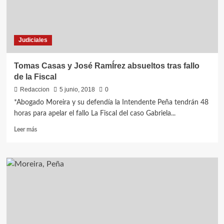
Alfredo Villaba como
Intendente
Interino
Judiciales
Tomas Casas y José RamÍrez absueltos tras fallo
de la Fiscal
Redaccion
5 junio, 2018
0
*Abogado Moreira y su defendía la Intendente Peña tendrán 48
horas para apelar el fallo La Fiscal del caso Gabriela...
Leer
Leer más
más
sobre
Tomas
Casas
y
José
RamÍrez
absueltos
tras
fallo