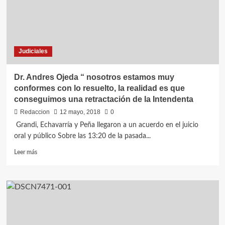
continua
el
lunes.
Judiciales
Dr. Andres Ojeda “ nosotros estamos muy
conformes con lo resuelto, la realidad es que
conseguimos una retractación de la Intendenta
Redaccion
12 mayo, 2018
0
Grandi, Echavarría y Peña llegaron a un acuerdo en el juicio
oral y público Sobre las 13:20 de la pasada...
Leer
Leer más
más
sobre
Dr.
Andres
Ojeda
“
nosotros